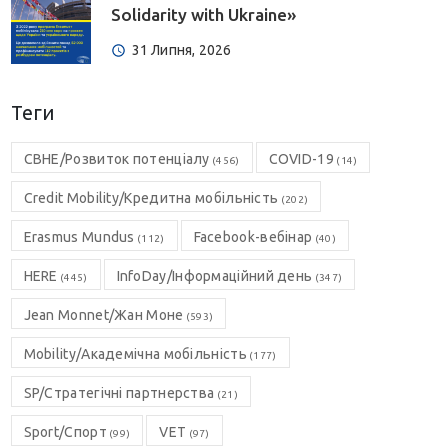
Solidarity with Ukraine»
31 Липня, 2026
Теги
CBHE/Розвиток потенціалу
COVID-19
(456)
(14)
Credit Mobility/Кредитна мобільність
(202)
Erasmus Mundus
Facebook-вебінар
(112)
(40)
HERE
InfoDay/Інформаційний день
(445)
(347)
Jean Monnet/Жан Моне
(593)
Mobility/Академічна мобільність
(177)
SP/Стратегічні партнерства
(21)
Sport/Спорт
VET
(99)
(97)