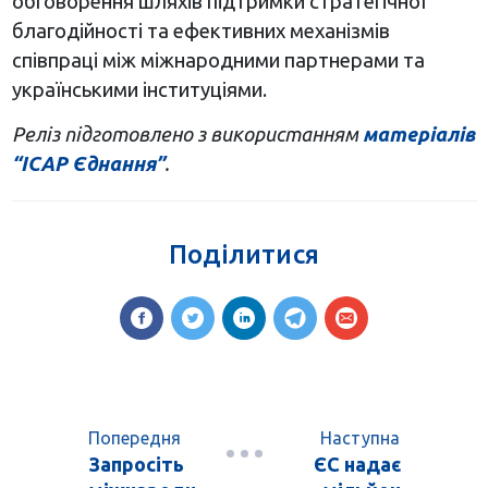
обговорення шляхів підтримки стратегічної
благодійності та ефективних механізмів
співпраці між міжнародними партнерами та
українськими інституціями.
Реліз підготовлено з використанням
матеріалів
“ІСАР Єднання”
.
Поділитися
Попередня
Наступна
Запросіть
ЄС надає