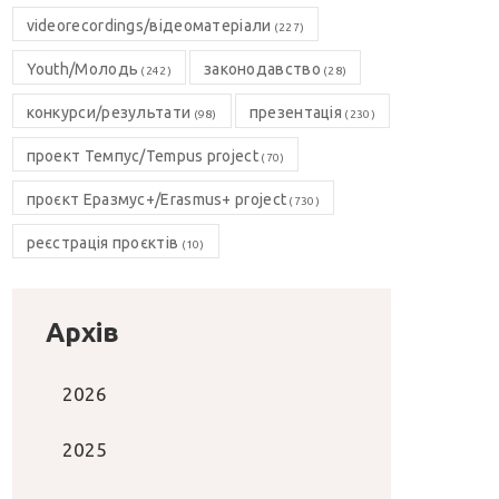
videorecordings/відеоматеріали
(227)
Youth/Молодь
законодавство
(242)
(28)
конкурси/результати
презентація
(98)
(230)
проект Темпус/Tempus project
(70)
проєкт Еразмус+/Erasmus+ project
(730)
реєстрація проєктів
(10)
Архів
2026
2025