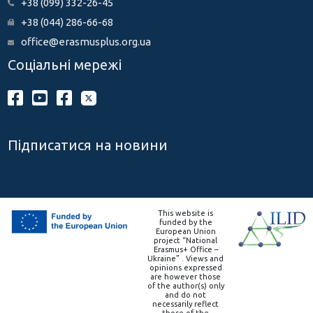
+38 (099) 332-26-45
+38 (044) 286-66-68
office@erasmusplus.org.ua
Соціальні мережі
Підписатися на новини
This website is
funded by the
European Union
project “National
Erasmus+ Office –
Ukraine” . Views and
opinions expressed
are however those
of the author(s) only
and do not
necessarily reflect