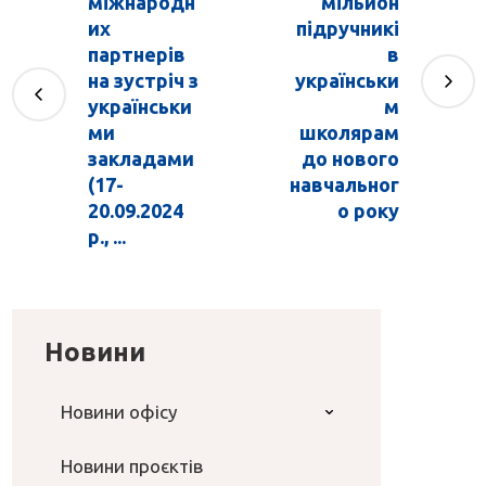
міжнародн
мільйон
их
підручникі
партнерів
в
на зустріч з
українськи
українськи
м
ми
школярам
закладами
до нового
(17-
навчальног
20.09.2024
о року
р., ...
Новини
Новини офісу
Новини проєктів