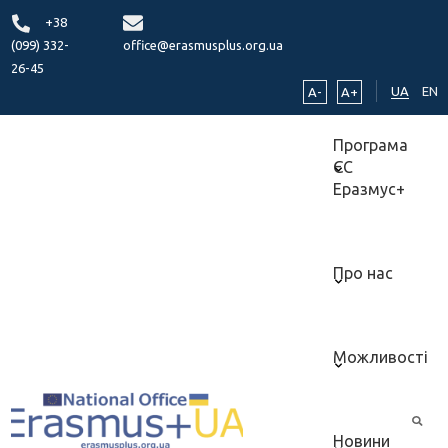
+38
(099) 332-
office@erasmusplus.org.ua
26-45
UA
EN
A-
A+
Програма
ЄС
Еразмус+
Про нас
Можливості
Новини