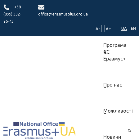
+38
(099) 332-
office@erasmusplus.org.ua
26-45
UA
EN
A-
A+
Програма
ЄС
Еразмус+
Про нас
Можливості
Новини