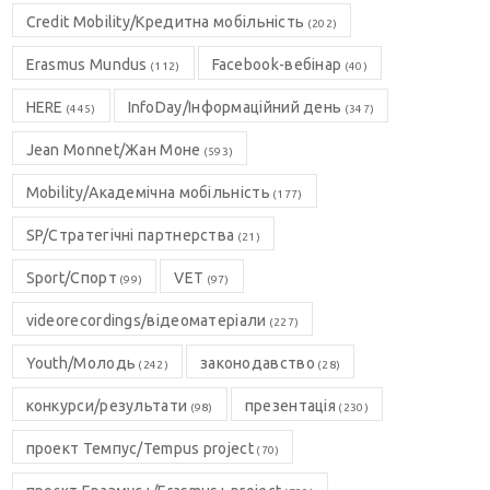
Credit Mobility/Кредитна мобільність
(202)
Erasmus Mundus
Facebook-вебінар
(112)
(40)
HERE
InfoDay/Інформаційний день
(445)
(347)
Jean Monnet/Жан Моне
(593)
Mobility/Академічна мобільність
(177)
SP/Стратегічні партнерства
(21)
Sport/Спорт
VET
(99)
(97)
videorecordings/відеоматеріали
(227)
Youth/Молодь
законодавство
(242)
(28)
конкурси/результати
презентація
(98)
(230)
проект Темпус/Tempus project
(70)