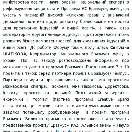
Міністерства освіти і науки України, Національний експерт з
реформування вищої освіти Програми ЄС Еразмус+, який узяв
участь у пленарній дискусії «Ключові гравці у визначенні
державної політики щодо розвитку бізнес-компетентностей
для креативних індустрій у вищій освіті», а також став
модератором другої пленарної дискусії, що стосувалася питань
розвитку бізнес-компетентностей для креативних індустрій у
вищій освіті. До роботи Форуму також долучилась
Світлана
ШИТІКОВА
, Координатор Національного Еразмус+ офісу в
Україні. Під час заходу розповсюджено інформацію про
можливості участі в програмі Еразмус+. Представники 7 з 10
проєктів є також серед партнерів проєктів Еразмус+/ Темпус .
Партнери говорили про важливість синергії між проєктами
міжнародної співпраці, зокрема, Інна Пахомова, Директорка,
Інститут проєктів та інновацій, Полтавський університет
економіки і торгівлі (партнер програми Creative Spark)
наголосила, що змогли стати активними учасниками проєкту
завдяки потенціалу розбудованому в проєкті програми
Еразмус+. Великою приємною несподіванкою стала участь
представника проєкту Еразмус+ КА2. Альянси знань – Пауло
Монтемурро, Директор,
Materahub
(Італія), який поділився