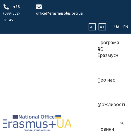
+38
(099) 332-
office@erasmusplus.org.ua
26-45
UA
EN
A-
A+
Програма
ЄС
Еразмус+
Про нас
Можливості
Новини