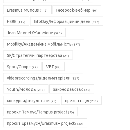
Erasmus Mundus
Facebook-вебінар
(112)
(40)
HERE
InfoDay/Інформаційний день
(445)
(347)
Jean Monnet/Жан Моне
(593)
Mobility/Академічна мобільність
(177)
SP/Стратегічні партнерства
(21)
Sport/Спорт
VET
(99)
(97)
videorecordings/відеоматеріали
(227)
Youth/Молодь
законодавство
(242)
(28)
конкурси/результати
презентація
(98)
(230)
проект Темпус/Tempus project
(70)
проєкт Еразмус+/Erasmus+ project
(730)