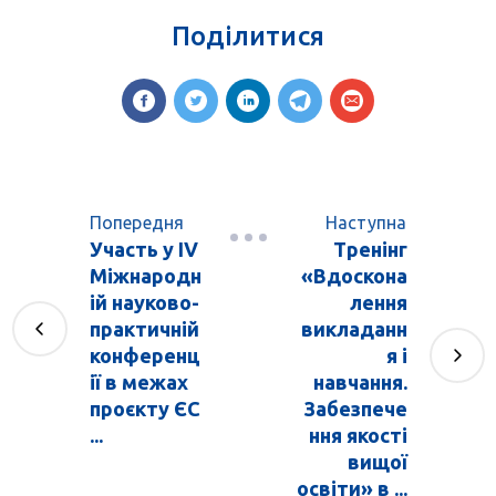
Поділитися
Попередня
Наступна
Участь у ІV
Тренінг
Міжнародн
«Вдоскона
ій науково-
лення
практичній
викладанн
конференц
я і
ії в межах
навчання.
проєкту ЄС
Забезпече
...
ння якості
вищої
освіти» в ...