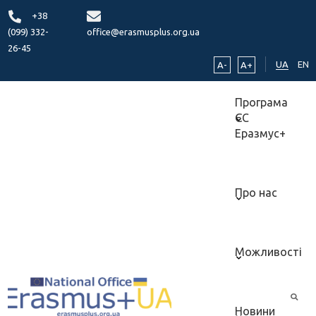
+38
(099) 332-
office@erasmusplus.org.ua
26-45
UA
EN
A-
A+
Програма
ЄС
Еразмус+
Про нас
Можливості
Новини