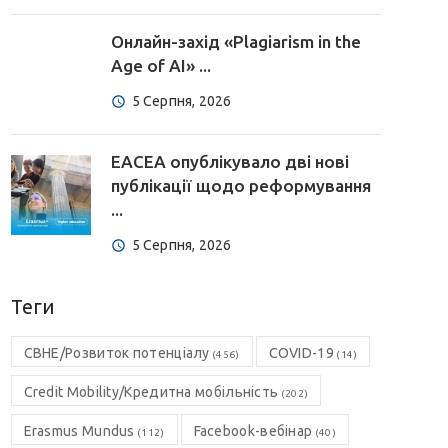
Онлайн-захід «Plagiarism in the
Age of AI» ...
5 Серпня, 2026
EACEA опублікувало дві нові
публікації щодо реформування
...
5 Серпня, 2026
Теги
CBHE/Розвиток потенціалу
COVID-19
(456)
(14)
Credit Mobility/Кредитна мобільність
(202)
Erasmus Mundus
Facebook-вебінар
(112)
(40)