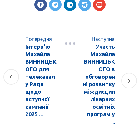
Попередня
Наступна
Інтерв’ю
Участь
Михайла
Михайла
ВИННИЦЬК
ВИННИЦЬК
ОГО для
ОГО в
телеканал
обговорен
у Рада
ні розвитку
щодо
міждисцип
вступної
лінарних
кампанії
освітніх
2025 ...
програм у
...