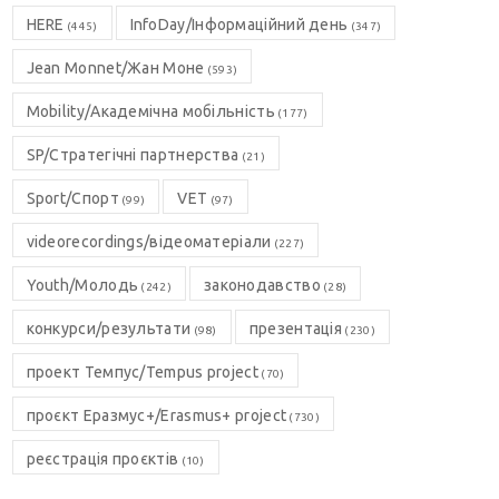
HERE
InfoDay/Інформаційний день
(445)
(347)
Jean Monnet/Жан Моне
(593)
Mobility/Академічна мобільність
(177)
SP/Стратегічні партнерства
(21)
Sport/Спорт
VET
(99)
(97)
videorecordings/відеоматеріали
(227)
Youth/Молодь
законодавство
(242)
(28)
конкурси/результати
презентація
(98)
(230)
проект Темпус/Tempus project
(70)
проєкт Еразмус+/Erasmus+ project
(730)
реєстрація проєктів
(10)