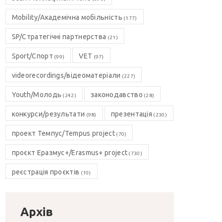
Mobility/Академічна мобільність
(177)
SP/Стратегічні партнерства
(21)
Sport/Спорт
VET
(99)
(97)
videorecordings/відеоматеріали
(227)
Youth/Молодь
законодавство
(242)
(28)
конкурси/результати
презентація
(98)
(230)
проект Темпус/Tempus project
(70)
проєкт Еразмус+/Erasmus+ project
(730)
реєстрація проєктів
(10)
Архів