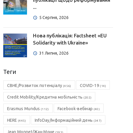
...
5 Серпня, 2026
Нова публікація: Factsheet «EU
Solidarity with Ukraine»
31 Липня, 2026
Теги
CBHE/Розвиток потенціалу
COVID-19
(456)
(14)
Credit Mobility/Кредитна мобільність
(202)
Erasmus Mundus
Facebook-вебінар
(112)
(40)
HERE
InfoDay/Інформаційний день
(445)
(347)
Jean Monnet/Жан Моне
(593)