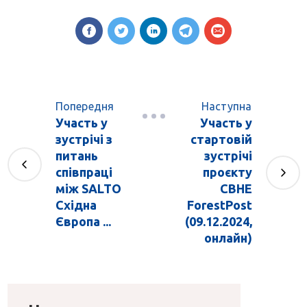
Попередня
Наступна
Участь у
Участь у
зустрічі з
стартовій
питань
зустрічі
співпраці
проєкту
між SALTO
CBHE
Східна
ForestPost
Європа ...
(09.12.2024,
онлайн)