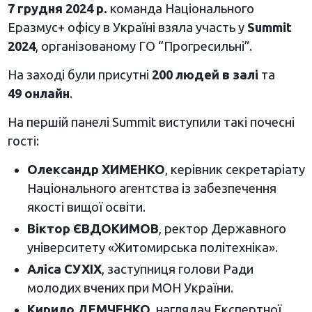
7 грудня 2024 р.
команда Національного
Еразмус+ офісу в Україні взяла участь у
Summit
2024
, організованому ГО “Прогресильні”.
На заході були присутні
200 людей в залі
та
49
онлайн
.
На першій панелі Summit виступили такі почесні
гості:
Олександр ХИМЕНКО
, керівник секретаріату
Національного агентства із забезпечення
якості вищої освіти.
Віктор ЄВДОКИМОВ
, ректор Державного
університету «Житомирська політехніка».
Аліса СУХІХ
, заступниця голови Ради
молодих вчених при МОН України.
Кирило ДЕМЧЕНКО
, наглядач Експертної