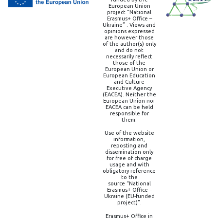
European Union
project “National
Erasmus+ Office –
Ukraine” . Views and
opinions expressed
are however those
of the author(s) only
and do not
necessarily reflect
those of the
European Union or
European Education
and Culture
Executive Agency
(EACEA). Neither the
European Union nor
EACEA can be held
responsible for
them.
Use of the website
information,
reposting and
dissemination only
for free of charge
usage and with
obligatory reference
to the
source “National
Erasmus+ Office –
Ukraine (EU-funded
project)”.
Erasmus+ Office in