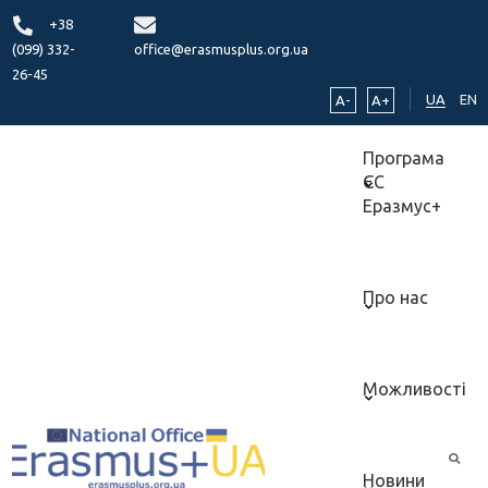
+38
(099) 332-
office@erasmusplus.org.ua
26-45
UA
EN
A-
A+
Програма
ЄС
Еразмус+
Про нас
Можливості
Новини