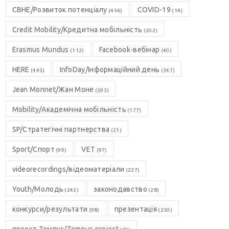
CBHE/Розвиток потенціалу
COVID-19
(456)
(14)
Credit Mobility/Кредитна мобільність
(202)
Erasmus Mundus
Facebook-вебінар
(112)
(40)
HERE
InfoDay/Інформаційний день
(445)
(347)
Jean Monnet/Жан Моне
(593)
Mobility/Академічна мобільність
(177)
SP/Стратегічні партнерства
(21)
Sport/Спорт
VET
(99)
(97)
videorecordings/відеоматеріали
(227)
Youth/Молодь
законодавство
(242)
(28)
конкурси/результати
презентація
(98)
(230)
проект Темпус/Tempus project