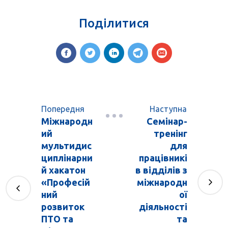
Поділитися
Попередня
Наступна
Міжнародн
Семінар-
ий
тренінг
мультидис
для
циплінарни
працівникі
й хакатон
в відділів з
«Професій
міжнародн
ний
ої
розвиток
діяльності
ПТО та
та