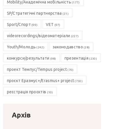
Mobility/Академічна мобільність
(177)
SP/Стратегічні партнерства
(21)
Sport/Спорт
VET
(99)
(97)
videorecordings/відеоматеріали
(227)
Youth/Молодь
законодавство
(242)
(28)
конкурси/результати
презентація
(98)
(230)
проект Темпус/Tempus project
(70)
проєкт Еразмус+/Erasmus+ project
(730)
реєстрація проєктів
(10)
Архів