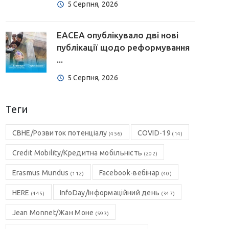
5 Серпня, 2026
EACEA опублікувало дві нові
публікації щодо реформування
...
5 Серпня, 2026
Теги
CBHE/Розвиток потенціалу
COVID-19
(456)
(14)
Credit Mobility/Кредитна мобільність
(202)
Erasmus Mundus
Facebook-вебінар
(112)
(40)
HERE
InfoDay/Інформаційний день
(445)
(347)
Jean Monnet/Жан Моне
(593)