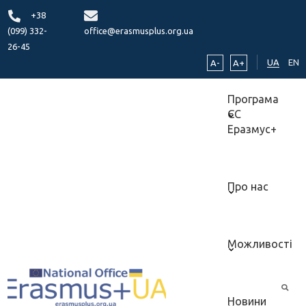
+38
(099) 332-
office@erasmusplus.org.ua
26-45
UA
EN
A-
A+
Програма
ЄС
Еразмус+
Про нас
Можливості
Новини