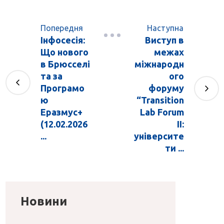
Попередня
Наступна
Інфосесія:
Виступ в
Що нового
межах
в Брюсселі
міжнародн
та за
ого
Програмо
форуму
ю
“Transition
Еразмус+
Lab Forum
(12.02.2026
II:
...
університе
ти ...
Новини