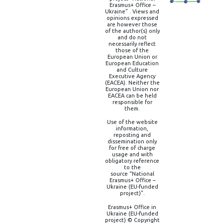
Erasmus+ Office –
Ukraine” . Views and
opinions expressed
are however those
of the author(s) only
and do not
necessarily reflect
those of the
European Union or
European Education
and Culture
Executive Agency
(EACEA). Neither the
European Union nor
EACEA can be held
responsible for
them.
Use of the website
information,
reposting and
dissemination only
for free of charge
usage and with
obligatory reference
to the
source “National
Erasmus+ Office –
Ukraine (EU-funded
project)”.
Erasmus+ Office in
Ukraine (EU-funded
project) © Copyright