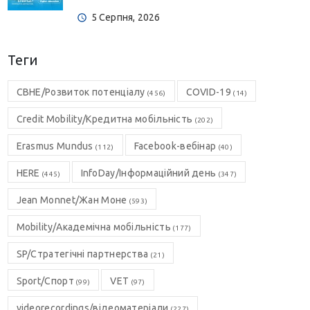
5 Серпня, 2026
Теги
CBHE/Розвиток потенціалу
COVID-19
(456)
(14)
Credit Mobility/Кредитна мобільність
(202)
Erasmus Mundus
Facebook-вебінар
(112)
(40)
HERE
InfoDay/Інформаційний день
(445)
(347)
Jean Monnet/Жан Моне
(593)
Mobility/Академічна мобільність
(177)
SP/Стратегічні партнерства
(21)
Sport/Спорт
VET
(99)
(97)
videorecordings/відеоматеріали
(227)