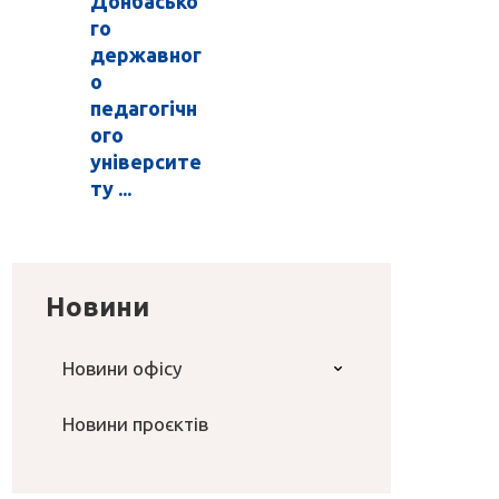
Донбасько
го
державног
о
педагогічн
ого
університе
ту ...
Новини
Новини офісу
Новини проєктів