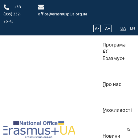
+38
(099) 332-
office@erasmusplus.org.ua
26-45
UA
EN
A-
A+
Програма
ЄС
Еразмус+
Про нас
Можливості
Новини