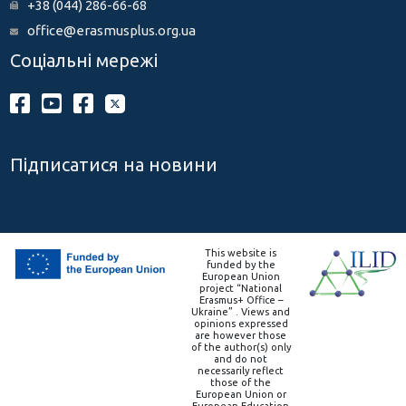
+38 (044) 286-66-68
office@erasmusplus.org.ua
Соціальні мережі
Підписатися на новини
This website is
funded by the
European Union
project “National
Erasmus+ Office –
Ukraine” . Views and
opinions expressed
are however those
of the author(s) only
and do not
necessarily reflect
those of the
European Union or