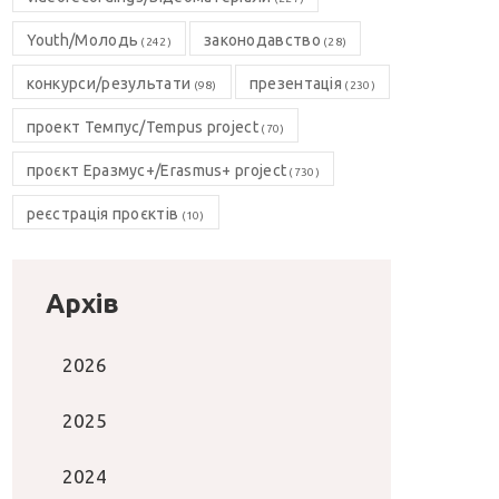
Youth/Молодь
законодавство
(242)
(28)
конкурси/результати
презентація
(98)
(230)
проект Темпус/Tempus project
(70)
проєкт Еразмус+/Erasmus+ project
(730)
реєстрація проєктів
(10)
Архів
2026
2025
2024