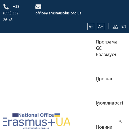
+38
(099) 332-
office@erasmusplus.org.ua
26-45
UA
EN
A-
A+
Програма
ЄС
Еразмус+
Про нас
Можливості
Новини