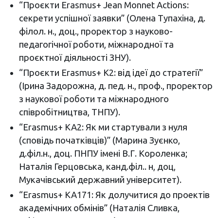
“Проєкти Erasmus+ Jean Monnet Actions:
секрети успішної заявки” (Олена Тупахіна, д.
філол. н., доц., проректор з науково-
педагогічної роботи, міжнародної та
проєктної діяльності ЗНУ).
“Проєкти Erasmus+ К2: від ідеї до стратегії”
(Ірина Задорожна, д. пед. н., проф., проректор
з наукової роботи та міжнародного
співробітництва, ТНПУ).
“Erasmus+ KA2: Як ми стартували з нуля
(сповідь початківців)” (Марина Зуєнко,
д.філ.н., доц. ПНПУ імені В.Г. Короленка;
Наталія Герцовська, канд.філ.. н, доц,
Мукачівський державний університет).
“Erasmus+ KA171: Як долучитися до проектів
академічних обмінів” (Наталія Сливка,