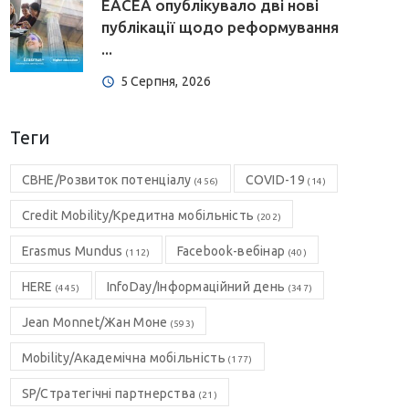
EACEA опублікувало дві нові
публікації щодо реформування
...
5 Серпня, 2026
Теги
CBHE/Розвиток потенціалу
COVID-19
(456)
(14)
Credit Mobility/Кредитна мобільність
(202)
Erasmus Mundus
Facebook-вебінар
(112)
(40)
HERE
InfoDay/Інформаційний день
(445)
(347)
Jean Monnet/Жан Моне
(593)
Mobility/Академічна мобільність
(177)
SP/Стратегічні партнерства
(21)