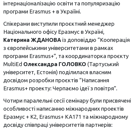
інтернаціоналізацію освіти та популяризацію
програми Erasmus + в Україіні.
Спікерами виступили проєктний менеджер
Національного офісу Еразмус в Україні,
Катерина ЖДАНОВА
із доповіддю “Кооперація
з європейськими університетами в рамках
програми Erasmus+”, та координаторка проєкту
MultiEd
Олександра ГОЛОВКО
(Тартуський
університет, Естонія) поділилася власним
досвідом розробки проєктів “Написання
Erasmus+ проекту: Черпаємо ідеї з повітря”.
Чотири паралельні сесії семінару були присвячені
особливості написанню міжнародних проектів
Еразмус + К2, Erasmus+ KA171 та міжнародному
досвіду співпраці університетів партнерів: