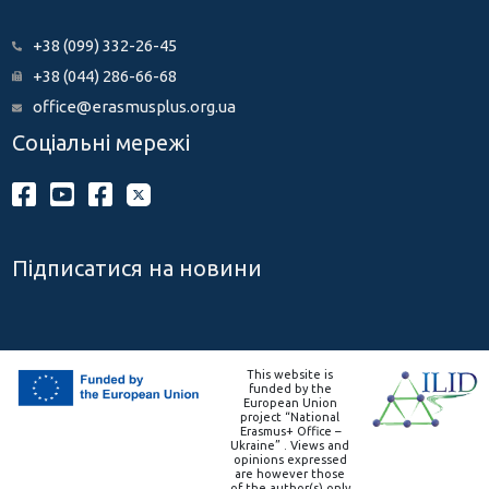
+38 (099) 332-26-45
+38 (044) 286-66-68
office@erasmusplus.org.ua
Соціальні мережі
Підписатися на новини
This website is
funded by the
European Union
project “National
Erasmus+ Office –
Ukraine” . Views and
opinions expressed
are however those
of the author(s) only