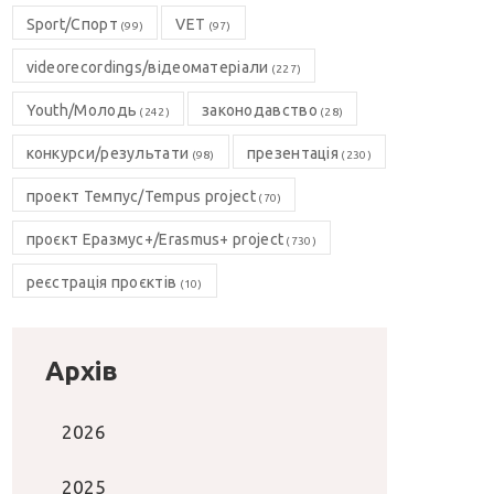
Sport/Спорт
VET
(99)
(97)
videorecordings/відеоматеріали
(227)
Youth/Молодь
законодавство
(242)
(28)
конкурси/результати
презентація
(98)
(230)
проект Темпус/Tempus project
(70)
проєкт Еразмус+/Erasmus+ project
(730)
реєстрація проєктів
(10)
Архів
2026
2025