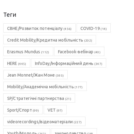
Теги
CBHE/Розвиток потенціалу
COVID-19
(456)
(14)
Credit Mobility/Кредитна мобільність
(202)
Erasmus Mundus
Facebook-вебінар
(112)
(40)
HERE
InfoDay/Інформаційний день
(445)
(347)
Jean Monnet/Жан Моне
(593)
Mobility/Академічна мобільність
(177)
SP/Стратегічні партнерства
(21)
Sport/Спорт
VET
(99)
(97)
videorecordings/відеоматеріали
(227)
Youth/Молодь
законодавство
(242)
(28)