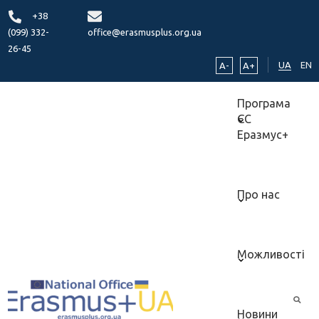
+38
(099) 332-
office@erasmusplus.org.ua
26-45
UA
EN
A-
A+
Програма
ЄС
Еразмус+
Про нас
Можливості
Новини