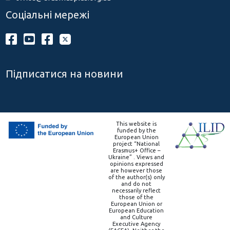
Соціальні мережі
Підписатися на новини
This website is
funded by the
European Union
project “National
Erasmus+ Office –
Ukraine” . Views and
opinions expressed
are however those
of the author(s) only
and do not
necessarily reflect
those of the
European Union or
European Education
and Culture
Executive Agency