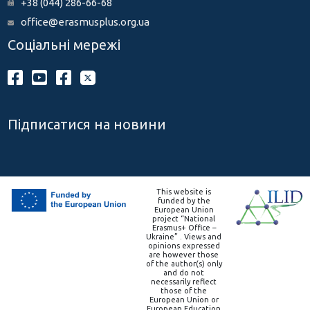
+38 (044) 286-66-68
office@erasmusplus.org.ua
Соціальні мережі
Підписатися на новини
This website is
funded by the
European Union
project “National
Erasmus+ Office –
Ukraine” . Views and
opinions expressed
are however those
of the author(s) only
and do not
necessarily reflect
those of the
European Union or
European Education