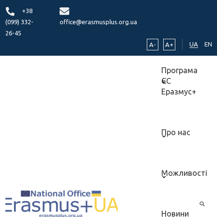
+38
(099) 332-
office@erasmusplus.org.ua
26-45
UA
EN
A-
A+
Програма
ЄС
Еразмус+
Про нас
Можливості
Новини