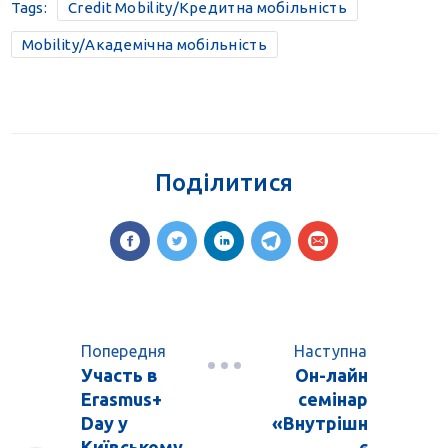
Tags:
Credit Mobility/Кредитна мобільність
Mobility/Академічна мобільність
Поділитися
Попередня
Наступна
Участь в
Он-лайн
Erasmus+
семінар
Day у
«Внутрішн
Київському
є