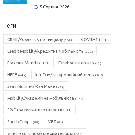
5 Серпня, 2026
Теги
CBHE/Розвиток потенціалу
COVID-19
(456)
(14)
Credit Mobility/Кредитна мобільність
(202)
Erasmus Mundus
Facebook-вебінар
(112)
(40)
HERE
InfoDay/Інформаційний день
(445)
(347)
Jean Monnet/Жан Моне
(593)
Mobility/Академічна мобільність
(177)
SP/Стратегічні партнерства
(21)
Sport/Спорт
VET
(99)
(97)
videorecordings/відеоматеріали
(227)