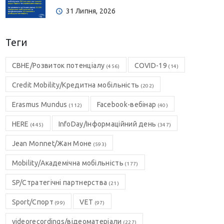
31 Липня, 2026
Теги
CBHE/Розвиток потенціалу
COVID-19
(456)
(14)
Credit Mobility/Кредитна мобільність
(202)
Erasmus Mundus
Facebook-вебінар
(112)
(40)
HERE
InfoDay/Інформаційний день
(445)
(347)
Jean Monnet/Жан Моне
(593)
Mobility/Академічна мобільність
(177)
SP/Стратегічні партнерства
(21)
Sport/Спорт
VET
(99)
(97)
videorecordings/відеоматеріали
(227)