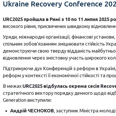
Ukraine Recovery Conference 2025
URC2025 пройшла в Римі з 10 по 11 липня 2025 р
високого рівня, присвячених швидкому відновленню
Уряди, міжнародні організації, фінансові установи
спільним зобов’язанням зміцнювати стійкість Украї
демонструючи свою тверду відданість майбутньом
відновлення через змістовну участь широкого кола
Підтримуючи дух Конференцій з реформ в Україні
реформ у контексті її економічної стійкості та про
В межах
URC2025 відбулась окрема сесія Recove
стратегічного вектору порядку денного щодо відбуд
Generation виступили:
Андрій ЧЕСНОКОВ
, заступник Міністра молоді