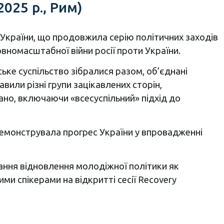
2025 р., Рим)
 України, що продовжила серію політичних заходів
вномасштабної війни росії проти України.
ське суспільство зібралися разом, об’єднані
вили різні групи зацікавлених сторін,
но, включаючи «всесуспільний» підхід до
демонструвала прогрес України у впровадженні
ання відновлення молодіжної політики як
ми спікерами на відкритті сесії Recovery