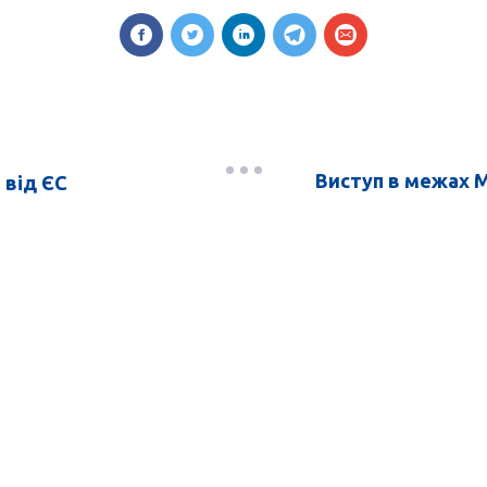
Виступ в межах 
 від ЄС