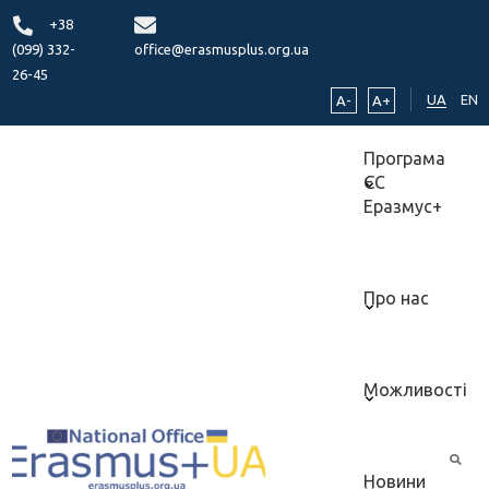
+38
(099) 332-
office@erasmusplus.org.ua
26-45
UA
EN
A-
A+
Програма
ЄС
Еразмус+
Про нас
Можливості
Новини