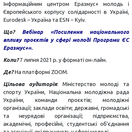
Інформаційним центром Еразмус+ молодь і
Європейського корпусу солідарності в Україні,
Eurodesk – Україна та ESN – Kyiv.
Що?
Вебінар «Посилення національного
впливу проєктів у сфері молоді Програми ЄС
Еразмус+».
Коли?
7 липня 2021 р. у форматі он-лайн.
Де?
На платформі ZOOM.
Цільова аудиторія
: Міністерство молоді та
спорту України, Національна молодіжна рада
України, команди проєктів; молодіжні
організації; заклади освіти; державні, громадські
та неурядові організації; підприємства,
академічні, професійні, студентські об’єднання
та асоціації, які працюють у сфері молоді.