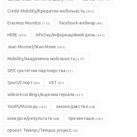
Credit Mobility/Кредитна мобільність
(202)
Erasmus Mundus
Facebook-вебінар
(112)
(40)
HERE
InfoDay/Інформаційний день
(445)
(347)
Jean Monnet/Жан Моне
(593)
Mobility/Академічна мобільність
(177)
SP/Стратегічні партнерства
(21)
Sport/Спорт
VET
(99)
(97)
videorecordings/відеоматеріали
(227)
Youth/Молодь
законодавство
(242)
(28)
конкурси/результати
презентація
(98)
(230)
проект Темпус/Tempus project
(70)