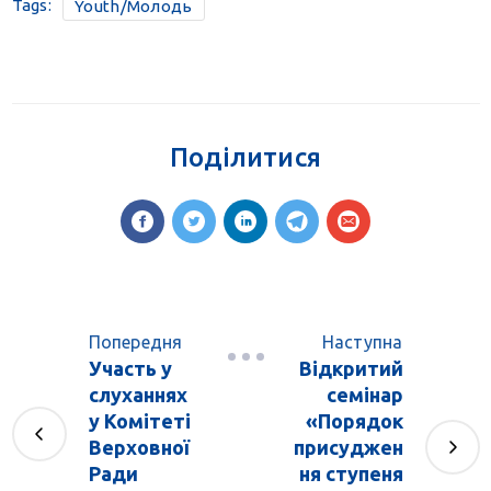
Tags:
Youth/Молодь
Поділитися
Попередня
Наступна
Участь у
Відкритий
слуханнях
семінар
у Комітеті
«Порядок
Верховної
присуджен
Ради
ня ступеня