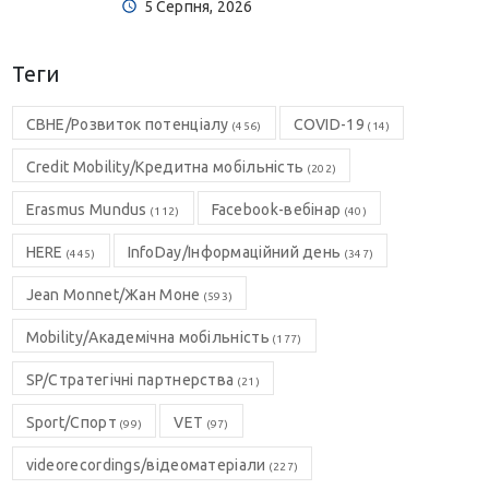
5 Серпня, 2026
Теги
CBHE/Розвиток потенціалу
COVID-19
(456)
(14)
Credit Mobility/Кредитна мобільність
(202)
Erasmus Mundus
Facebook-вебінар
(112)
(40)
HERE
InfoDay/Інформаційний день
(445)
(347)
Jean Monnet/Жан Моне
(593)
Mobility/Академічна мобільність
(177)
SP/Стратегічні партнерства
(21)
Sport/Спорт
VET
(99)
(97)
videorecordings/відеоматеріали
(227)