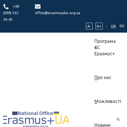
+38
(099) 332-
office@erasmusplus.org.ua
26-45
UA
EN
A-
A+
Програма
ЄС
Еразмус+
Про нас
Можливості
Новини