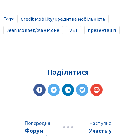
Tags:
Credit Mobility/Кредитна мобільність
Jean Monnet/Жан Моне
VET
презентація
Поділитися
Попередня
Наступна
Форум
Участь у