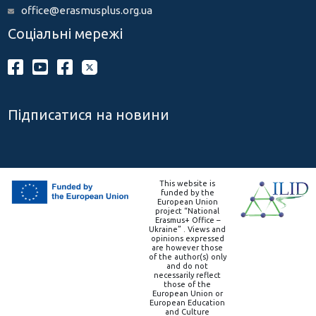
office@erasmusplus.org.ua
Соціальні мережі
Підписатися на новини
This website is
funded by the
European Union
project “National
Erasmus+ Office –
Ukraine” . Views and
opinions expressed
are however those
of the author(s) only
and do not
necessarily reflect
those of the
European Union or
European Education
and Culture