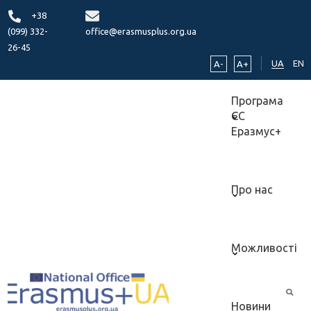
+38
(099) 332-
office@erasmusplus.org.ua
26-45
UA
EN
A-
A+
Програма
ЄС
Еразмус+
Про нас
Можливості
Новини