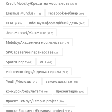
Credit Mobility/Кредитна мобільність
(202)
Erasmus Mundus
Facebook-вебінар
(112)
(40)
HERE
InfoDay/Інформаційний день
(445)
(347)
Jean Monnet/Жан Моне
(593)
Mobility/Академічна мобільність
(177)
SP/Стратегічні партнерства
(21)
Sport/Спорт
VET
(99)
(97)
videorecordings/відеоматеріали
(227)
Youth/Молодь
законодавство
(242)
(28)
конкурси/результати
презентація
(98)
(230)
проект Темпус/Tempus project
(70)
проєкт Еразмус+/Erasmus+ project
(730)