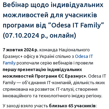
Вебінар щодо індивідуальних
можливостей для учасників
програми від “Odesa IT Family”
(07.10.2024 р., онлайн)
7 жовтня 2024 р.
команда Національного
Еразмус+ офісу в Україні спільно з
Odesa IT
Family
розпочали серію вебінарів і провели
першу презентацію індивідуальних
можливостей Програми ЄС Еразмус+
. Odesa IT
Family — об’єднання IT-компаній, діяльність яких
спрямована на розвиток IT-галузі, створення
інноваційного та технологічного іміджу регіону.
У заході взяло участь
близько 65 учасників
: