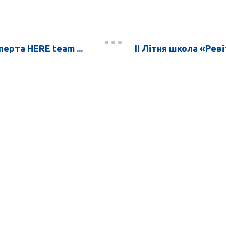
перта HERE team ...
ІІ Літня школа «Реві