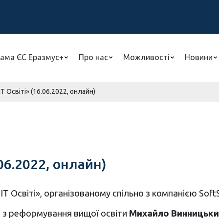
ама ЄС Еразмус+
Про нас
Можливості
Новини
ІТ Освіті» (16.06.2022, онлайн)
.06.2022, онлайн)
 ІТ Освіті», організованому спільно з компанією Soft
т з реформування вищої освіти
Михайло Винницьки