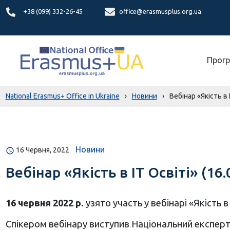
+38 (099) 332-26-45
office@erasmusplus.org.ua
Прогр
National Erasmus+ Office in Ukraine
›
Новини
›
Вебінар «Якість в 
Новини
16 Червня, 2022
Вебінар «Якість в ІТ Освіті» (16
16 червня 2022 р.
узято участь у в
ебінарі «Якість в
Спікером вебінару виступив Національний експер