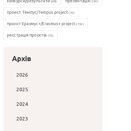
конкурси/результати
презентація
(98)
(230)
проект Темпус/Tempus project
(70)
проєкт Еразмус+/Erasmus+ project
(730)
реєстрація проєктів
(10)
Архів
2026
2025
2024
2023