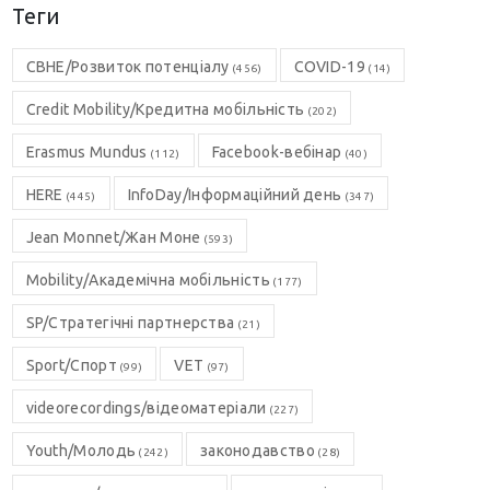
Теги
CBHE/Розвиток потенціалу
COVID-19
(456)
(14)
Credit Mobility/Кредитна мобільність
(202)
Erasmus Mundus
Facebook-вебінар
(112)
(40)
HERE
InfoDay/Інформаційний день
(445)
(347)
Jean Monnet/Жан Моне
(593)
Mobility/Академічна мобільність
(177)
SP/Стратегічні партнерства
(21)
Sport/Спорт
VET
(99)
(97)
videorecordings/відеоматеріали
(227)
Youth/Молодь
законодавство
(242)
(28)