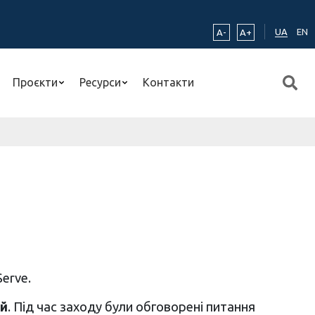
UA
EN
A-
A+
Проєкти
Ресурси
Контакти
Serve.
й
. Під час заходу були обговорені питання