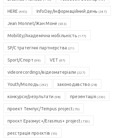
HERE
InfoDay/Інформаційний день
(445)
(347)
Jean Monnet/Жан Моне
(593)
Mobility/Академічна мобільність
(177)
SP/Стратегічні партнерства
(21)
Sport/Спорт
VET
(99)
(97)
videorecordings/відеоматеріали
(227)
Youth/Молодь
законодавство
(242)
(28)
конкурси/результати
презентація
(98)
(230)
проект Темпус/Tempus project
(70)
проєкт Еразмус+/Erasmus+ project
(730)
реєстрація проєктів
(10)