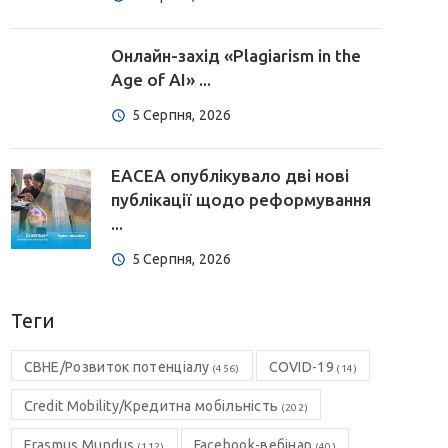
Онлайн-захід «Plagiarism in the
Age of AI» ...
5 Серпня, 2026
EACEA опублікувало дві нові
публікації щодо реформування
...
5 Серпня, 2026
Теги
CBHE/Розвиток потенціалу
COVID-19
(456)
(14)
Credit Mobility/Кредитна мобільність
(202)
Erasmus Mundus
Facebook-вебінар
(112)
(40)