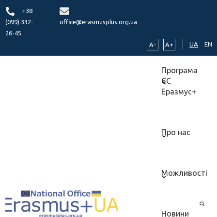
+38
(099) 332-
office@erasmusplus.org.ua
26-45
UA
EN
A-
A+
Програма
ЄС
Еразмус+
Про нас
Можливості
Новини