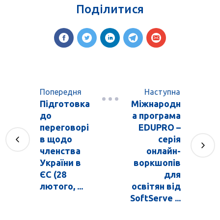
Поділитися
Попередня
Наступна
Підготовка
Міжнародн
до
а програма
переговорі
EDUPRO –
в щодо
серія
членства
онлайн-
України в
воркшопів
ЄС (28
для
лютого, ...
освітян від
SoftServe ...