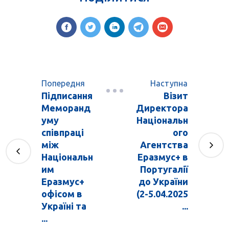
Попередня
Наступна
Підписання
Візит
Меморанд
Директора
уму
Національн
співпраці
ого
між
Агентства
Національн
Еразмус+ в
им
Португалії
Еразмус+
до України
офісом в
(2-5.04.2025
Україні та
...
...