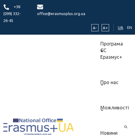
+38
(099) 332-
office@erasmusplus.org.ua
26-45
UA
EN
A-
A+
Програма
ЄС
Еразмус+
Про нас
Можливості
Новини