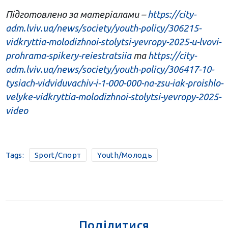
Підготовлено за матеріалами –
https://city-
adm.lviv.ua/news/society/youth-policy/306215-
vidkryttia-molodizhnoi-stolytsi-yevropy-2025-u-lvovi-
prohrama-spikery-reiestratsiia
та
https://city-
adm.lviv.ua/news/society/youth-policy/306417-10-
tysiach-vidviduvachiv-i-1-000-000-na-zsu-iak-proishlo-
velyke-vidkryttia-molodizhnoi-stolytsi-yevropy-2025-
video
Tags:
Sport/Спорт
Youth/Молодь
Поділитися