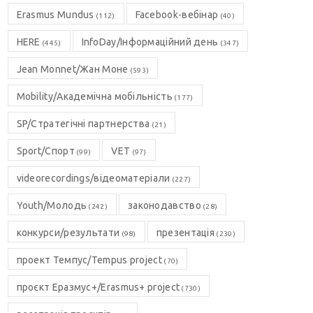
Erasmus Mundus
Facebook-вебінар
(112)
(40)
HERE
InfoDay/Інформаційний день
(445)
(347)
Jean Monnet/Жан Моне
(593)
Mobility/Академічна мобільність
(177)
SP/Стратегічні партнерства
(21)
Sport/Спорт
VET
(99)
(97)
videorecordings/відеоматеріали
(227)
Youth/Молодь
законодавство
(242)
(28)
конкурси/результати
презентація
(98)
(230)
проект Темпус/Tempus project
(70)
проєкт Еразмус+/Erasmus+ project
(730)