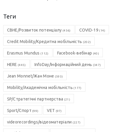
Теги
CBHE/Розвиток потенціалу
COVID-19
(456)
(14)
Credit Mobility/Кредитна мобільність
(202)
Erasmus Mundus
Facebook-вебінар
(112)
(40)
HERE
InfoDay/Інформаційний день
(445)
(347)
Jean Monnet/Жан Моне
(593)
Mobility/Академічна мобільність
(177)
SP/Стратегічні партнерства
(21)
Sport/Спорт
VET
(99)
(97)
videorecordings/відеоматеріали
(227)