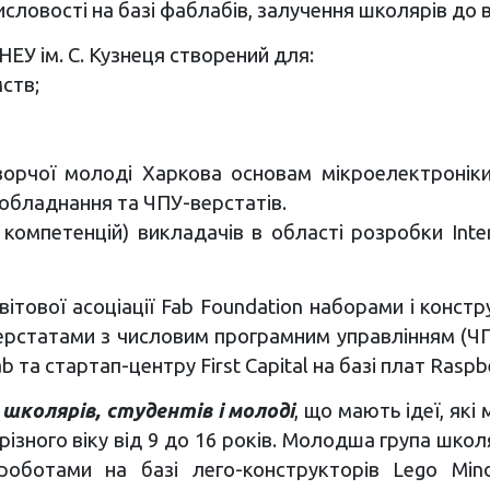
исловості на базі фаблабів, залучення школярів до 
ЕУ ім. С. Кузнеця створений для:
ств;
 творчої молоді Харкова основам мікроелектронік
обладнання та ЧПУ-верстатів.
 компетенцій) викладачів в області розробки Inter
вітової асоціації Fab Foundation наборами і конст
верстатами з числовим програмним управлінням (Ч
та стартап-центру First Capital на базі плат Raspbe
 школярів, студентів і молоді
, що мають ідеї, як
 різного віку від 9 до 16 років. Молодша група шко
 роботами на базі лего-конструкторів Lego Min