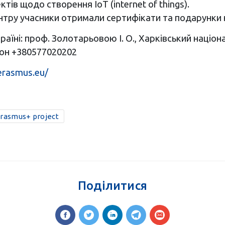
ів щодо створення IoT (internet of things).
у учасники отримали сертифікати та подарунки від 
раїні: проф. Золотарьовою І. О., Харківський націо
н +380577020202
-erasmus.eu/
rasmus+ project
Поділитися