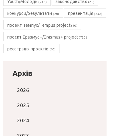
Youth/Молодь
законодавство
(242)
(28)
конкурси/результати
презентація
(98)
(230)
проект Темпус/Tempus project
(70)
проєкт Еразмус+/Erasmus+ project
(730)
реєстрація проєктів
(10)
Архів
2026
2025
2024
2023