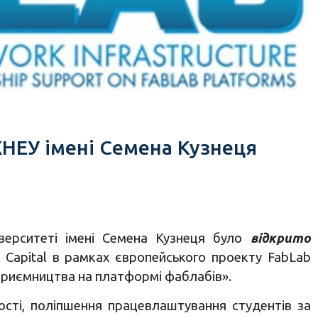
ХНЕУ імені Семена Кузнеця
іверситеті імені Семена Кузнеця було
відкрито
t Capital в рамках європейського проекту FabLab
приємництва на платформі фаблабів».
ості, поліпшення працевлаштування студентів за