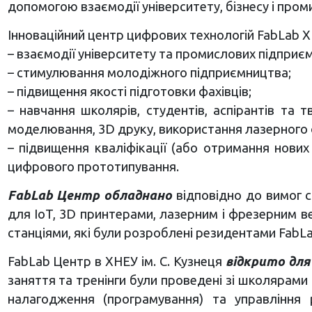
допомогою взаємодії університету, бізнесу і пром
Інноваційний центр цифрових технологій FabLab ХН
– взаємодії університету та промислових підприєм
– стимулювання молодіжного підприємництва;
– підвищення якості підготовки фахівців;
– навчання школярів, студентів, аспірантів та
моделювання, 3D друку, використання лазерного 
– підвищення кваліфікації (або отримання нових
цифрового прототипування.
FabLab Центр обладнано
відповідно до вимог с
для IoT, 3D принтерами, лазерним і фрезерним 
станціями, які були розроблені резидентами FabLab 
FabLab Центр в ХНЕУ ім. С. Кузнеця
відкрито для
заняття та тренінги були проведені зі школярами
налагодження (програмування) та управління