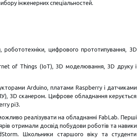
вибору інженерних спеціальностей.
и, робототехніки, цифрового прототипування, 3D
net of Things (IoТ), 3D моделювання, 3D друку і
рукторами Arduino, платами Raspberry і датчиками
ПУ), 3D сканером. Цифрове обладнання керується
rry pi3.
і можливо реалізувати на обладнанні FabLab. Перші
лярів отримали досвід побудови роботів та навики
dStorm. Школьники старшого віку та студенти