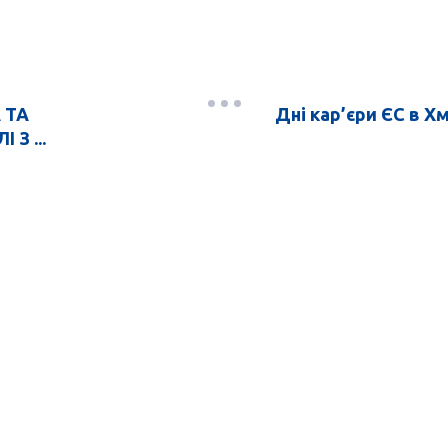
 ТА
Дні кар’єри ЄС в Х
З ...