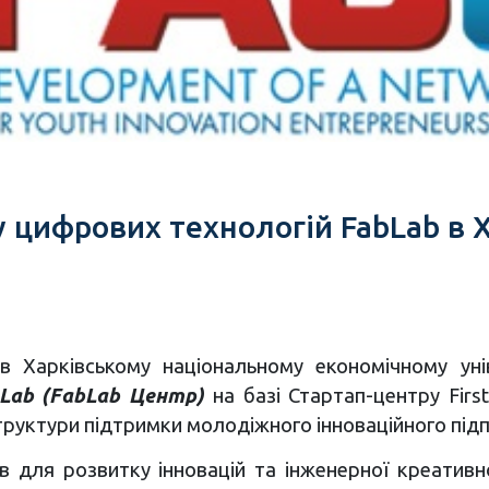
у цифрових технологій FabLab в 
 в Харківському національному економічному ун
Lab (FabLab Центр)
на базі Стартап-центру Firs
труктури підтримки молодіжного інноваційного під
в для розвитку інновацій та інженерної креативн