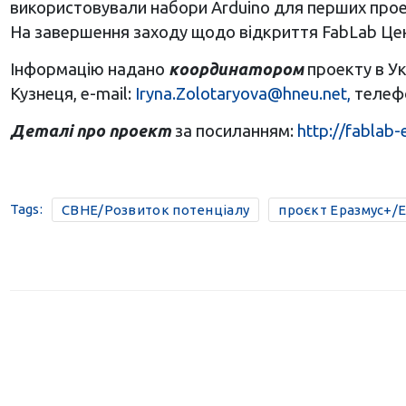
використовували набори Arduino для перших проект
На завершення заходу щодо відкриття FabLab Центр
Інформацію надано
координатором
проекту в Ук
Кузнеця, e-mail:
Iryna.Zolotaryova@hneu.net
,
телефо
Деталі про проект
за посиланням:
http://fablab
Tags:
CBHE/Розвиток потенціалу
проєкт Еразмус+/E