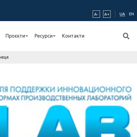
UA
EN
A-
A+
Проєкти
Ресурси
Контакти
неця