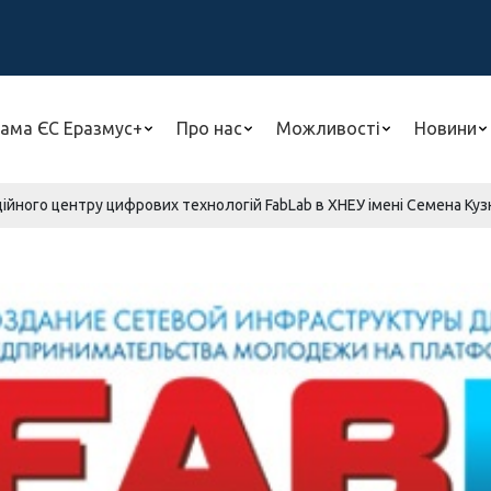
ама ЄС Еразмус+
Про нас
Можливості
Новини
ційного центру цифрових технологій FabLab в ХНЕУ імені Семена Куз