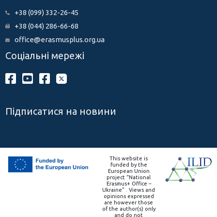
+38 (099) 332-26-45
+38 (044) 286-66-68
office@erasmusplus.org.ua
Соціальні мережі
Підписатися на новини
This website is
funded by the
European Union
project “National
Erasmus+ Office –
Ukraine” . Views and
opinions expressed
are however those
of the author(s) only
and do not