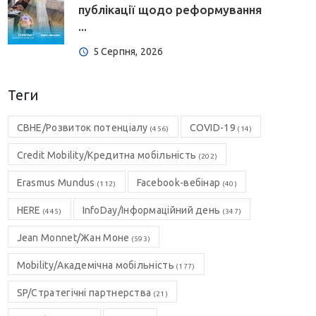
публікації щодо реформування
...
5 Серпня, 2026
Теги
CBHE/Розвиток потенціалу
COVID-19
(456)
(14)
Credit Mobility/Кредитна мобільність
(202)
Erasmus Mundus
Facebook-вебінар
(112)
(40)
HERE
InfoDay/Інформаційний день
(445)
(347)
Jean Monnet/Жан Моне
(593)
Mobility/Академічна мобільність
(177)
SP/Стратегічні партнерства
(21)