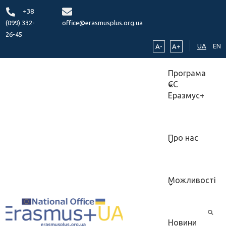
+38
(099) 332-
office@erasmusplus.org.ua
26-45
UA
EN
A-
A+
Програма
ЄС
Еразмус+
Про нас
Можливості
Новини