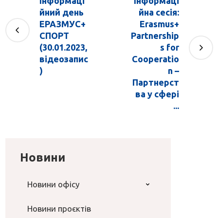
Інформаці
Інформаці
йний день
йна сесія:
ЕРАЗМУС+
Erasmus+
СПОРТ
Partnership
(30.01.2023,
s for
відеозапис
Cooperatio
)
n –
Партнерст
ва у сфері
...
Новини
Новини офісу
Новини проєктів