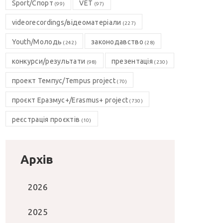
Sport/Спорт
VET
(99)
(97)
videorecordings/відеоматеріали
(227)
Youth/Молодь
законодавство
(242)
(28)
конкурси/результати
презентація
(98)
(230)
проект Темпус/Tempus project
(70)
проєкт Еразмус+/Erasmus+ project
(730)
реєстрація проєктів
(10)
Архів
2026
2025