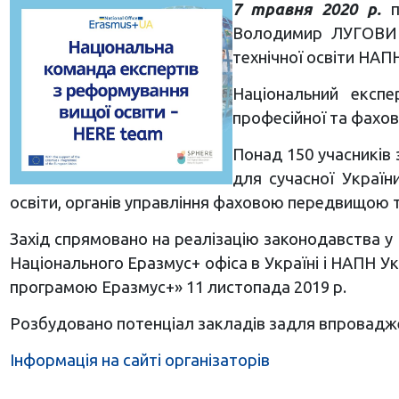
7 травня 2020 р.
п
Володимир ЛУГОВИЙ в
технічної освіти НАП
Національний експ
професійної та фахов
Понад 150 учасників 
для сучасної Україн
освіти, органів управління фаховою передвищою 
Захід спрямовано на реалізацію законодавства у с
Національного Еразмус+ офіса в Україні і НАПН У
програмою Еразмус+» 11 листопада 2019 р.
Розбудовано потенціал закладів задля впровадже
Інформація на сайті організаторів