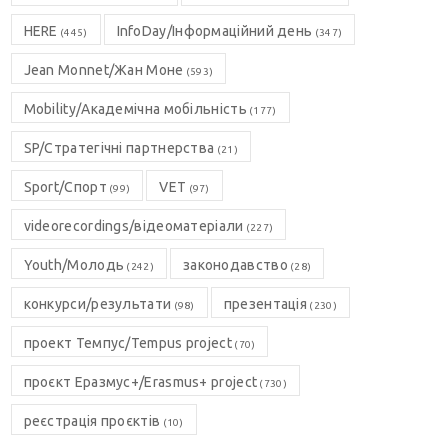
HERE
InfoDay/Інформаційний день
(445)
(347)
Jean Monnet/Жан Моне
(593)
Mobility/Академічна мобільність
(177)
SP/Стратегічні партнерства
(21)
Sport/Спорт
VET
(99)
(97)
videorecordings/відеоматеріали
(227)
Youth/Молодь
законодавство
(242)
(28)
конкурси/результати
презентація
(98)
(230)
проект Темпус/Tempus project
(70)
проєкт Еразмус+/Erasmus+ project
(730)
реєстрація проєктів
(10)