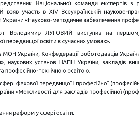
редставник Національної команди експертів з 
зяв участь в XIV Всеукраїнській науково-практ
Н України «Науково-методичне забезпечення професі
ерт Володимир ЛУГОВИЙ виступив на першому 
ої передвищої освіти в сучасних умовах».
з МОН України, Конфедерації роботодавців України
и», наукових установ НАПН України, закладів вищ
та професійно-технічною освітою.
фері фахової передвищої і професійної (професійно
країни «Можливості для закладів професійної (профе
ння реформ у сфері освіти.