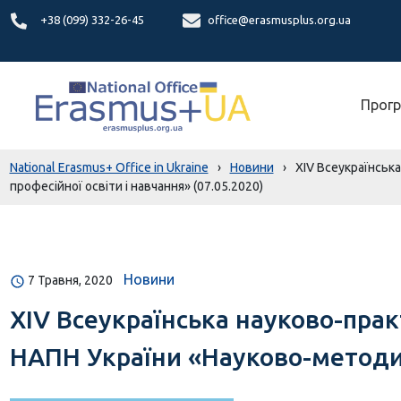
+38 (099) 332-26-45
office@erasmusplus.org.ua
Прогр
National Erasmus+ Office in Ukraine
›
Новини
›
XIV Всеукраїнськ
професійної освіти і навчання» (07.05.2020)
Новини
7 Травня, 2020
XIV Всеукраїнська науково-прак
НАПН України «Науково-методичн