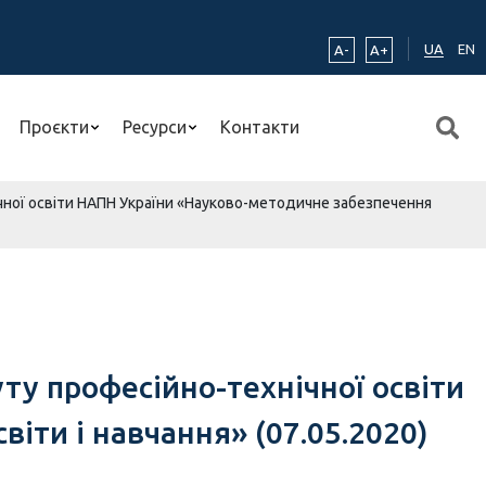
UA
EN
A-
A+
Проєкти
Ресурси
Контакти
ічної освіти НАПН України «Науково-методичне забезпечення
ту професійно-технічної освіти
іти і навчання» (07.05.2020)