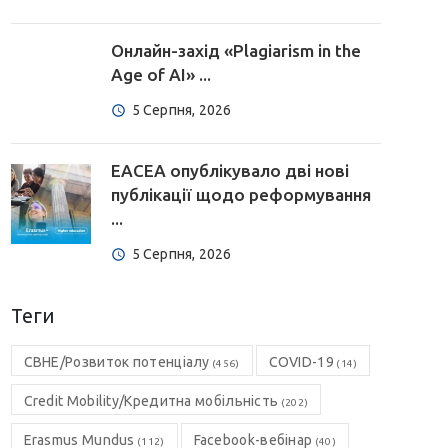
Онлайн-захід «Plagiarism in the
Age of AI» ...
5 Серпня, 2026
EACEA опублікувало дві нові
публікації щодо реформування
...
5 Серпня, 2026
Теги
CBHE/Розвиток потенціалу
COVID-19
(456)
(14)
Credit Mobility/Кредитна мобільність
(202)
Erasmus Mundus
Facebook-вебінар
(112)
(40)