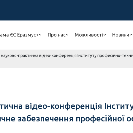
ама ЄС Еразмус+
Про нас
Можливості
Новини
а науково-практична відео-конференція Інституту професійно-техн
тична відео-конференція Інститу
е забезпечення професійної осв