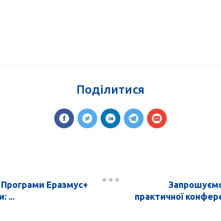
Поділитися
в Програми Еразмус+
Запрошуємо 
 ...
практичної конфере