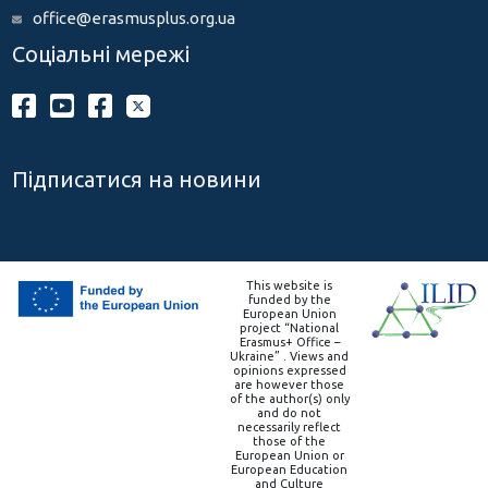
office@erasmusplus.org.ua
Соціальні мережі
Підписатися на новини
This website is
funded by the
European Union
project “National
Erasmus+ Office –
Ukraine” . Views and
opinions expressed
are however those
of the author(s) only
and do not
necessarily reflect
those of the
European Union or
European Education
and Culture