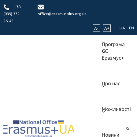
+38
(099) 332-
office@erasmusplus.org.ua
26-45
UA
EN
A-
A+
Програма
ЄС
Еразмус+
Про нас
Можливості
Новини