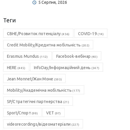
5 Серпня, 2026
Теги
CBHE/Розвиток потенціалу
COVID-19
(456)
(14)
Credit Mobility/Кредитна мобільність
(202)
Erasmus Mundus
Facebook-вебінар
(112)
(40)
HERE
InfoDay/Інформаційний день
(445)
(347)
Jean Monnet/Жан Моне
(593)
Mobility/Академічна мобільність
(177)
SP/Стратегічні партнерства
(21)
Sport/Спорт
VET
(99)
(97)
videorecordings/відеоматеріали
(227)