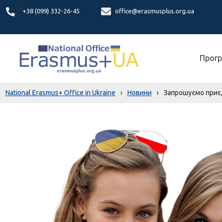
+38 (099) 332-26-45
office@erasmusplus.org.ua
Прогр
National Erasmus+ Office in Ukraine
›
Новини
›
Запрошуємо приєдна