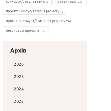
конкурси/результати
презентація
(98)
(230)
проект Темпус/Tempus project
(70)
проєкт Еразмус+/Erasmus+ project
(730)
реєстрація проєктів
(10)
Архів
2026
2025
2024
2023