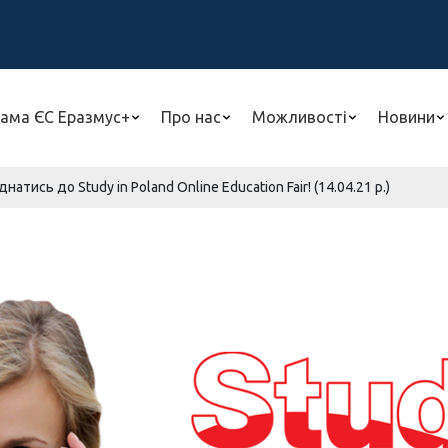
ама ЄС Еразмус+
Про нас
Можливості
Новини
тись до Study in Poland Online Education Fair! (14.04.21 р.)