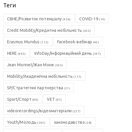
Теги
CBHE/Розвиток потенціалу
COVID-19
(456)
(14)
Credit Mobility/Кредитна мобільність
(202)
Erasmus Mundus
Facebook-вебінар
(112)
(40)
HERE
InfoDay/Інформаційний день
(445)
(347)
Jean Monnet/Жан Моне
(593)
Mobility/Академічна мобільність
(177)
SP/Стратегічні партнерства
(21)
Sport/Спорт
VET
(99)
(97)
videorecordings/відеоматеріали
(227)
Youth/Молодь
законодавство
(242)
(28)