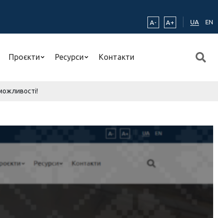
UA
EN
A-
A+
Проєкти
Ресурси
Контакти
 можливості!