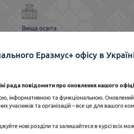
ального Еразмус+ офісу в Україні
їні рада повідомити про оновлення нашого офіц
ю, інформативною та функціональною. Оновлений ди
х учасників та організацій – все це для вашого к
іджуйте нові розділи та залишайтеся в курсі всіх мо