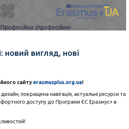
: новий вигляд, нові
ійного сайту
erasmusplus.org.ua
!
зайн, покращена навігація, актуальні ресурси та
омфортного доступу до Програми ЄС Еразмус+ в
жливостей!