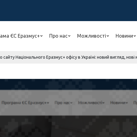
ама ЄС Еразмус+
Про нас
Можливості
Новини
 сайту Національного Еразмус+ офісу в Україні: новий вигляд, нові