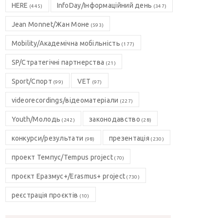
HERE
InfoDay/Інформаційний день
(445)
(347)
Jean Monnet/Жан Моне
(593)
Mobility/Академічна мобільність
(177)
SP/Стратегічні партнерства
(21)
Sport/Спорт
VET
(99)
(97)
videorecordings/відеоматеріали
(227)
Youth/Молодь
законодавство
(242)
(28)
конкурси/результати
презентація
(98)
(230)
проект Темпус/Tempus project
(70)
проєкт Еразмус+/Erasmus+ project
(730)
реєстрація проєктів
(10)