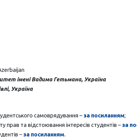
Azerbaijan
ситет імені Вадима Гетьмана, Україна
лі, Україна
тудентського самоврядування –
за посиланням
;
у прав та відстоювання інтересів студентів –
за п
удентів –
за посиланням
.