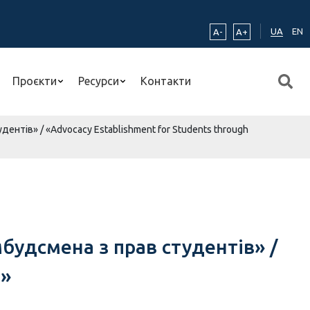
UA
EN
A-
A+
Проєкти
Ресурси
Контакти
нтів» / «Advocacy Establishment for Students through
будсмена з прав студентів» /
n»