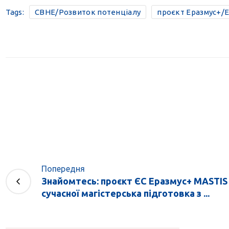
Tags:
CBHE/Розвиток потенціалу
проєкт Еразмус+/E
Попередня
Знайомтесь: проєкт ЄС Еразмус+ MASTIS
сучасної магістерська підготовка з ...