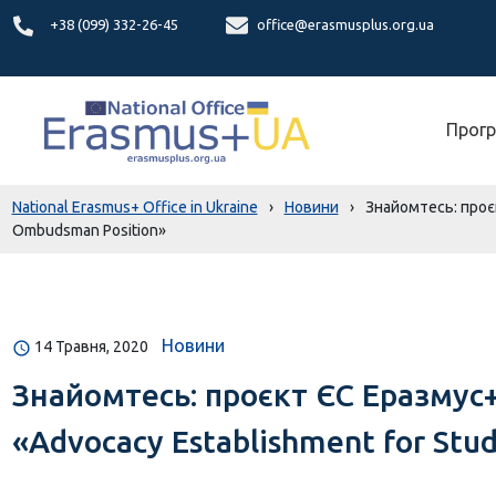
+38 (099) 332-26-45
office@erasmusplus.org.ua
Прогр
National Erasmus+ Office in Ukraine
›
Новини
›
Знайомтесь: проєк
Ombudsman Position»
Новини
14 Травня, 2020
Знайомтесь: проєкт ЄС Еразмус
«Advocacy Establishment for Stu