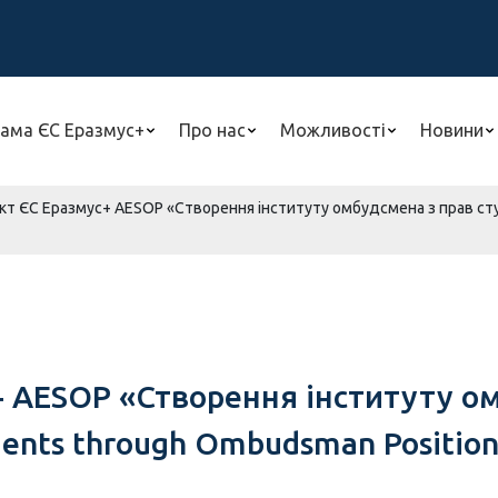
ама ЄС Еразмус+
Про нас
Можливості
Новини
т ЄС Еразмус+ AESOP «Створення інституту омбудсмена з прав студе
+ AESOP «Створення інституту ом
dents through Ombudsman Positio