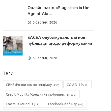
Онлайн-захід «Plagiarism in the
Age of AI» ...
5 Серпня, 2026
EACEA опублікувало дві нові
публікації щодо реформування
...
5 Серпня, 2026
Теги
CBHE/Розвиток потенціалу
COVID-19
(456)
(14)
Credit Mobility/Кредитна мобільність
(202)
Erasmus Mundus
Facebook-вебінар
(112)
(40)