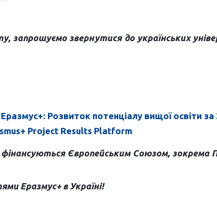
кту, запрошуємо звернутися до українських уні
Еразмус+: Розвиток потенціалу вищої освіти за 2
smus+ Project Results Platform
і фінансуються Європейським Союзом, зокрема П
тями Еразмус+ в Україні!