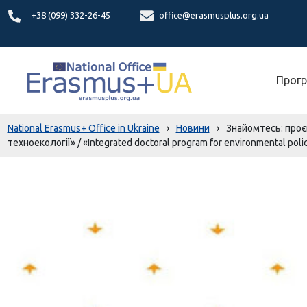
+38 (099) 332-26-45
office@erasmusplus.org.ua
Прогр
National Erasmus+ Office in Ukraine
›
Новини
›
Знайомтесь: проє
техноекології» / «Integrated doctoral program for environmental po