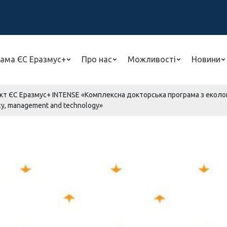
ама ЄС Еразмус+
Про нас
Можливості
Новини
кт ЄС Еразмус+ INTENSE «Комплексна докторська програма з еколо
licy, management and technology»