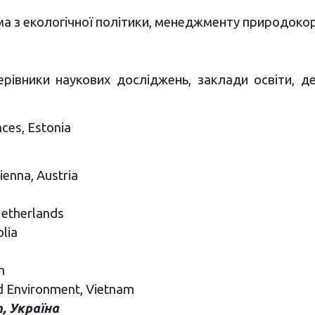
 з екологічної політики, менеджменту природокор
рівники наукових досліджень, заклади освіти, дер
nces, Estonia
ienna, Austria
Netherlands
lia
m
nd Environment, Vietnam
, Україна