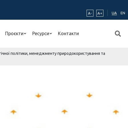
UA
EN
A-
A+
Проєкти
Ресурси
Контакти
гічної політики, менеджменту природокористування та