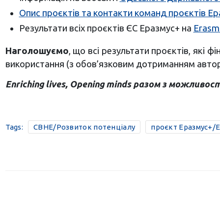
Опис проєктів та контакти команд проєктів Ера
Результати всіх проєктів ЄС Еразмус+ на
Erasmu
Наголошуємо
, що всі результати проєктів, які
використання (з обов’язковим дотриманням автор
Enriching lives, Opening minds разом з можливос
Tags:
CBHE/Розвиток потенціалу
проєкт Еразмус+/E