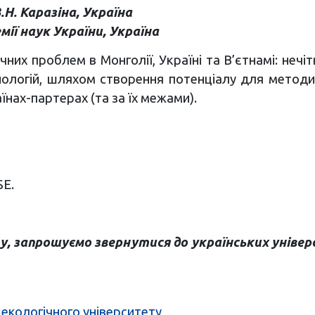
.Н. Каразіна, Україна
ії наук України, Україна
чних проблем в Монголії, Україні та В’єтнамі: неч
ехнологій, шляхом створення потенціалу для методи
їнах-партерах (та за їх межами).
E.
ту, запрошуємо звернутися до українських унів
екологічного університет
у