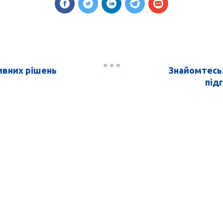
ивних рішень
Знайомтесь:
під