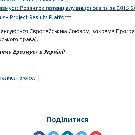
змус+: Розвиток потенціалу вищої освіти за 2015-2
s+ Project Results Platform
 фінансуються Європейським Союзом, зокрема Прогр
ського права).
тями Еразмус+ в Україні!
rasmus+ project
Поділитися