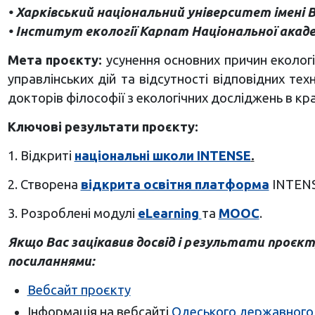
• Харківський національний університет імені В
• Інститут екології Карпат Національної академ
Мета проєкту:
усунення основних причин екологі
управлінських дій та відсутності відповідних т
докторів філософії з екологічних досліджень в кра
Ключові результати проєкту:
1. Відкриті
національні школи INTENSE
.
2. Створена
відкрита освітня платформа
INTENS
3. Розроблені модулі
eLearning
та
MOOC
.
Якщо Вас зацікавив досвід і результати проєк
посиланнями:
Вебсайт проєкту
Інформація на вебсайті
Одеського державного 