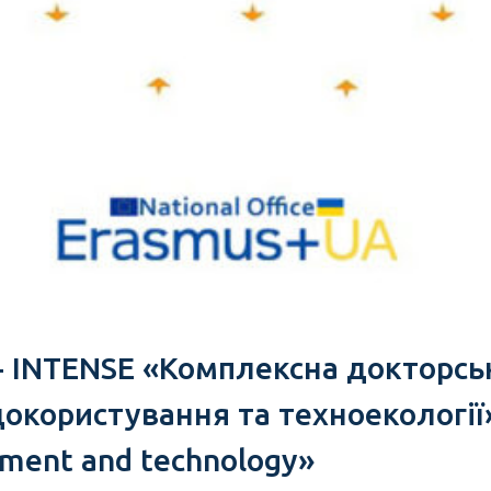
+ INTENSE «Комплексна докторськ
ористування та техноекології» /
ement and technology»