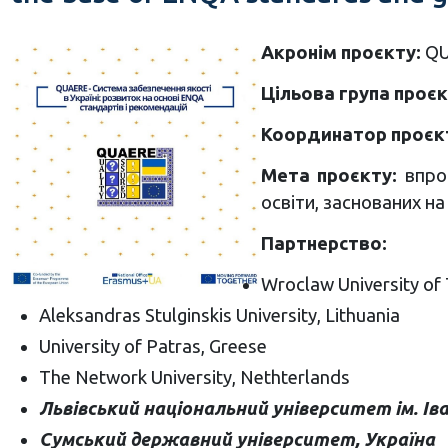
Акронім проєкту:
QU
Цільова група проєк
Координатор проєк
Мета проєкту:
впров
освіти, заснованих н
Партнерство:
Wroclaw University of
Aleksandras Stulginskis University, Lithuania
University of Patras, Greese
The Network University, Nethterlands
Львівський національний університет ім. Ів
Сумський державний університет, Україна