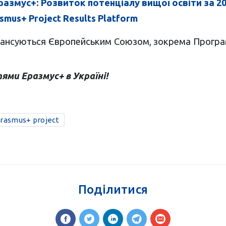
размус+: Розвиток потенціалу вищої освіти за 20
smus+ Project Results Platform
фінансуються Європейським Союзом, зокрема Прогр
тями Еразмус+ в Україні!
rasmus+ project
Поділитися