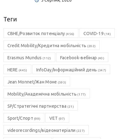
5 Серпня, 2026
Теги
CBHE/Розвиток потенціалу
COVID-19
(456)
(14)
Credit Mobility/Кредитна мобільність
(202)
Erasmus Mundus
Facebook-вебінар
(112)
(40)
HERE
InfoDay/Інформаційний день
(445)
(347)
Jean Monnet/Жан Моне
(593)
Mobility/Академічна мобільність
(177)
SP/Стратегічні партнерства
(21)
Sport/Спорт
VET
(99)
(97)
videorecordings/відеоматеріали
(227)