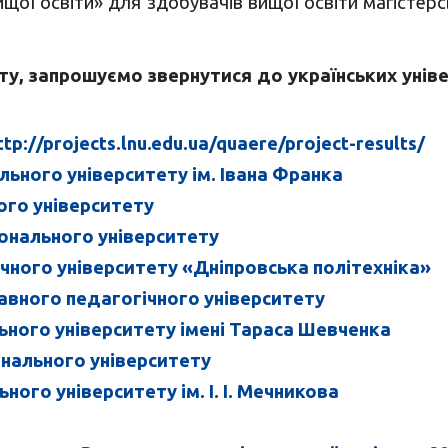
щої освіти» для здобувачів вищої освіти магістерсь
кту, запрошуємо звернутися до українських унів
ttp://projects.lnu.edu.ua/quaere/project-results/
льного університету ім. Івана Франка
ого університету
онального університету
ічного університету «Дніпровська політехніка»
авного педагогічного університету
льного університету імені Тараса Шевченка
онального університету
ого університету ім. І. І. Мечникова