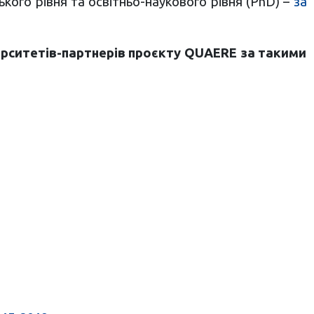
кого рівня та освітньо-наукового рівня (PhD) –
за
ерситетів-партнерів проєкту QUAERE за такими