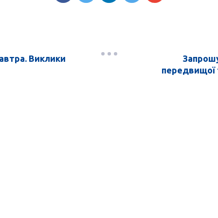
завтра. Виклики
Запрошу
передвищої т