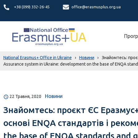
+38 (099) 332-26-45
office@erasmusplus.org.ua
Прогр
National Erasmus+ Office in Ukraine
›
Новини
›
Знайомтесь: проєк
Assurance system in Ukraine: development on the base of ENQA stand
Новини
22 Травня, 2020
Знайомтесь: проєкт ЄС Еразмус+
основі ENQA стандартів і рекоме
the base of ENQA standards and g