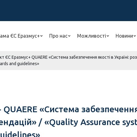
ама ЄС Еразмус+
Про нас
Можливості
Новини
т ЄС Еразмус+ QUAERE «Система забезпечення якості в Україні: розв
ards and guidelines»
 QUAERE «Система забезпечення я
ндацій» / «Quality Assurance sys
uidelines»