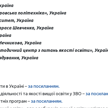
країна
овська політехніка», Україна
ситет, Україна
араса Шевченка, Україна
раїна
 Мечникова, Україна
одичний центр з питань якості освіти», Украї
ядування, Україна
и в Україні –
за посиланням.
іяльності та якості вищої освіти у ЗВО –
за посила
тніх програм –
за посиланням.