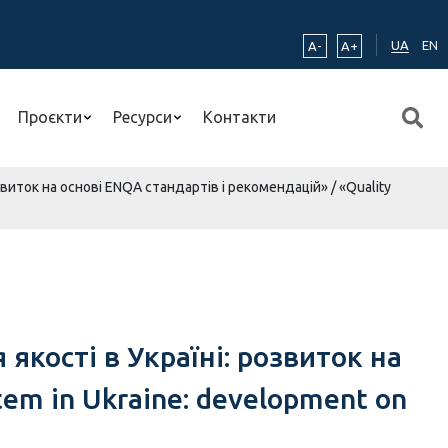
UA
EN
A-
A+
Проєкти
Ресурси
Контакти
иток на основі ENQA стандартів і рекомендацій» / «Quality
кості в Україні: розвиток на
tem in Ukraine: development on