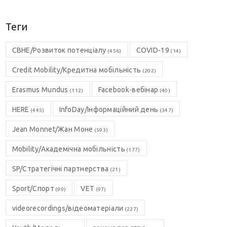
Теги
CBHE/Розвиток потенціалу
COVID-19
(456)
(14)
Credit Mobility/Кредитна мобільність
(202)
Erasmus Mundus
Facebook-вебінар
(112)
(40)
HERE
InfoDay/Інформаційний день
(445)
(347)
Jean Monnet/Жан Моне
(593)
Mobility/Академічна мобільність
(177)
SP/Стратегічні партнерства
(21)
Sport/Спорт
VET
(99)
(97)
videorecordings/відеоматеріали
(227)