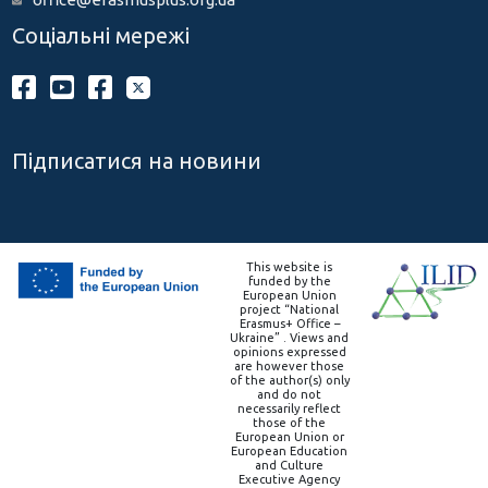
Соціальні мережі
Підписатися на новини
This website is
funded by the
European Union
project “National
Erasmus+ Office –
Ukraine” . Views and
opinions expressed
are however those
of the author(s) only
and do not
necessarily reflect
those of the
European Union or
European Education
and Culture
Executive Agency