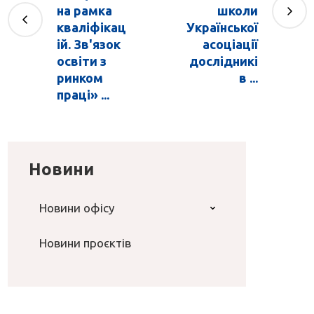
на рамка
школи
кваліфікац
Української
ій. Зв'язок
асоціації
освіти з
дослідникі
ринком
в ...
праці» ...
Новини
Новини офісу
Новини проєктів