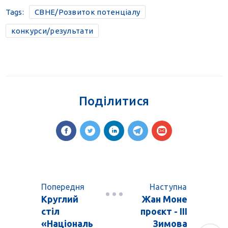
Tags:
CBHE/Розвиток потенціалу
конкурси/результати
Поділитися
Попередня
Наступна
Круглий
Жан Моне
стіл
проєкт - IIІ
«Національ
Зимова