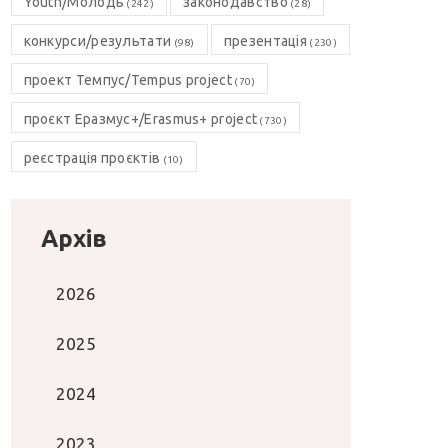
Youth/Молодь
законодавство
(242)
(28)
конкурси/результати
презентація
(98)
(230)
проект Темпус/Tempus project
(70)
проєкт Еразмус+/Erasmus+ project
(730)
реєстрація проєктів
(10)
Архів
2026
2025
2024
2023