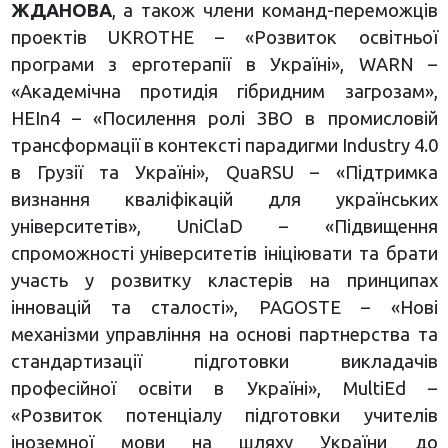
ЖДАНОВА
, а також члени команд-переможців
проектів UKROTHE – «Розвиток освітньої
програми з ерготерапії в Україні», WARN –
«Академічна протидія гібридним загрозам»,
HEIn4 – «Посилення ролі ЗВО в промисловій
трансформації в контексті парадигми Industry 4.0
в Грузії та Україні», QuaRSU – «Підтримка
визнання кваліфікацій для українських
університетів», UniClaD – «Підвищення
спроможності університетів ініціювати та брати
участь у розвитку кластерів на принципах
інновацій та сталості», PAGOSTE – «Нові
механізми управління на основі партнерства та
стандартизації підготовки викладачів
професійної освіти в Україні», MultiEd –
«Розвиток потенціалу підготовки учителів
іноземної мови на шляху України до