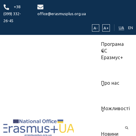
+38
(099) 332-
office@erasmusplus.org.ua
26-45
UA
EN
A-
A+
Програма
ЄС
Еразмус+
Про нас
Можливості
Новини