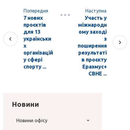
Попередня
Наступна
7 нових
Участь у
проєктів
міжнародн
для 13
ому заході
українськи
з
х
поширення
організацій
результаті
у сфері
в проєкту
спорту ...
Еразмус+
CBHE ...
Новини
Новини офісу