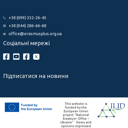
+38 (099) 332-26-45
+38 (044) 286-66-68
office@erasmusplus.org.ua
Соціальні мережі
Підписатися на новини
This website is
funded by the
European Union
project “National
Erasmus+ Office –
Ukraine” . Views and
opinions expressed