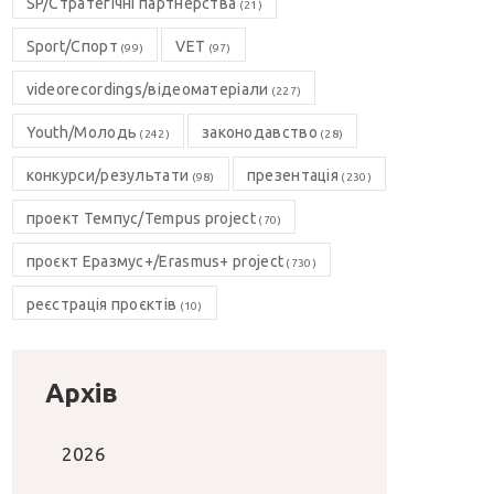
SP/Стратегічні партнерства
(21)
Sport/Спорт
VET
(99)
(97)
videorecordings/відеоматеріали
(227)
Youth/Молодь
законодавство
(242)
(28)
конкурси/результати
презентація
(98)
(230)
проект Темпус/Tempus project
(70)
проєкт Еразмус+/Erasmus+ project
(730)
реєстрація проєктів
(10)
Архів
2026