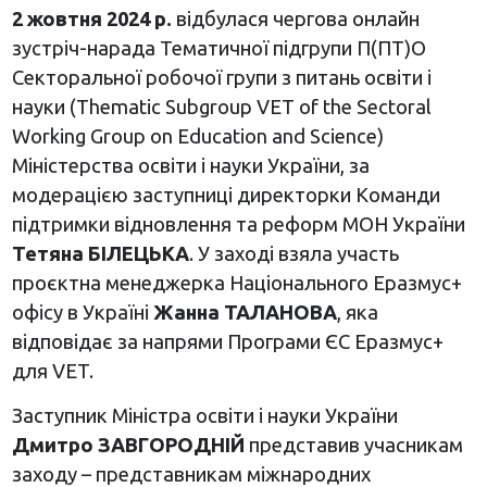
2 жовтня 2024 р.
відбулася чергова онлайн
зустріч-нарада Тематичної підгрупи П(ПТ)О
Секторальної робочої групи з питань освіти і
науки (Thematic Subgroup VET of the Sectoral
Working Group on Education and Science)
Міністерства освіти і науки України, за
модерацією заступниці директорки Команди
підтримки відновлення та реформ МОН України
Тетяна БІЛЕЦЬКА
. У заході взяла участь
проєктна менеджерка Національного Еразмус+
офісу в Україні
Жанна ТАЛАНОВА
, яка
відповідає за напрями Програми ЄС Еразмус+
для VET.
Заступник Міністра освіти і науки України
Дмитро ЗАВГОРОДНІЙ
представив учасникам
заходу – представникам міжнародних