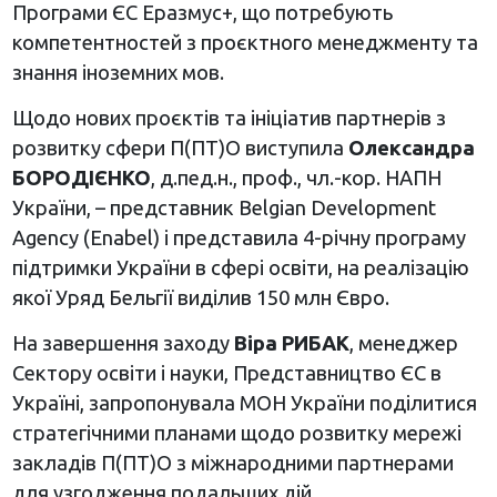
Програми ЄС Еразмус+, що потребують
компетентностей з проєктного менеджменту та
знання іноземних мов.
Щодо нових проєктів та ініціатив партнерів з
розвитку сфери П(ПТ)О виступила
Олександра
БОРОДІЄНКО
, д.пед.н., проф., чл.-кор. НАПН
України, – представник Belgian Development
Agency (Enabel) і представила 4-річну програму
підтримки України в сфері освіти, на реалізацію
якої Уряд Бельгії виділив 150 млн Євро.
На завершення заходу
Віра РИБАК
, менеджер
Сектору освіти і науки, Представництво ЄС в
Україні, запропонувала МОН України поділитися
стратегічними планами щодо розвитку мережі
закладів П(ПТ)О з міжнародними партнерами
для узгодження подальших дій.