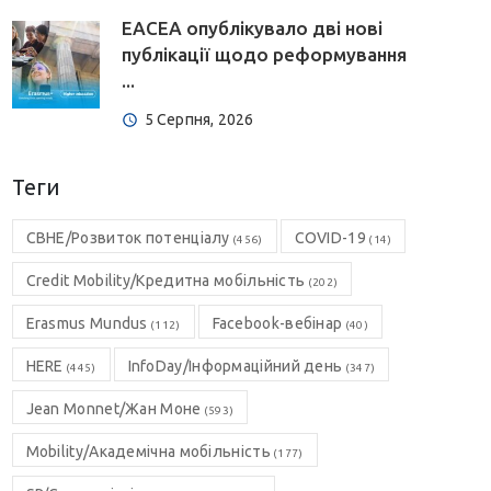
EACEA опублікувало дві нові
публікації щодо реформування
...
5 Серпня, 2026
Теги
CBHE/Розвиток потенціалу
COVID-19
(456)
(14)
Credit Mobility/Кредитна мобільність
(202)
Erasmus Mundus
Facebook-вебінар
(112)
(40)
HERE
InfoDay/Інформаційний день
(445)
(347)
Jean Monnet/Жан Моне
(593)
Mobility/Академічна мобільність
(177)