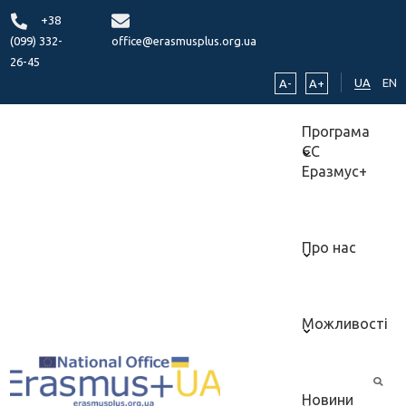
+38
(099) 332-
office@erasmusplus.org.ua
26-45
UA
EN
A-
A+
Програма
ЄС
Еразмус+
Про нас
Можливості
Новини