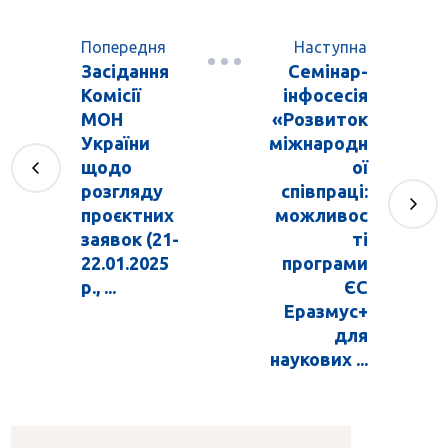
Попередня
Наступна
Засідання
Семінар-
Комісії
інфосесія
МОН
«Розвиток
України
міжнародн
щодо
ої
розгляду
співпраці:
проєктних
можливос
заявок (21-
ті
22.01.2025
програми
р., ...
ЄС
Еразмус+
для
наукових ...