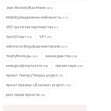
Jean Monnet/Жан Моне
(593)
Mobility/Академічна мобільність
(177)
SP/Стратегічні партнерства
(21)
Sport/Спорт
VET
(99)
(97)
videorecordings/відеоматеріали
(227)
Youth/Молодь
законодавство
(242)
(28)
конкурси/результати
презентація
(98)
(230)
проект Темпус/Tempus project
(70)
проєкт Еразмус+/Erasmus+ project
(730)
реєстрація проєктів
(10)