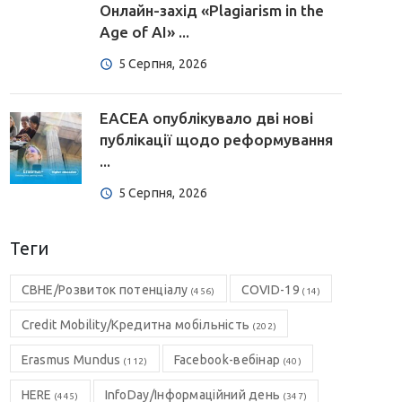
Онлайн-захід «Plagiarism in the
Age of AI» ...
5 Серпня, 2026
EACEA опублікувало дві нові
публікації щодо реформування
...
5 Серпня, 2026
Теги
CBHE/Розвиток потенціалу
COVID-19
(456)
(14)
Credit Mobility/Кредитна мобільність
(202)
Erasmus Mundus
Facebook-вебінар
(112)
(40)
HERE
InfoDay/Інформаційний день
(445)
(347)