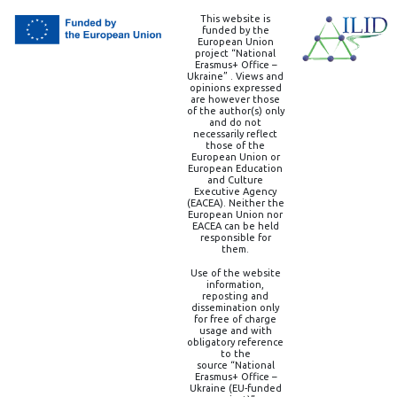
This website is
funded by the
European Union
project “National
Erasmus+ Office –
Ukraine” . Views and
opinions expressed
are however those
of the author(s) only
and do not
necessarily reflect
those of the
European Union or
European Education
and Culture
Executive Agency
(EACEA). Neither the
European Union nor
EACEA can be held
responsible for
them.
Use of the website
information,
reposting and
dissemination only
for free of charge
usage and with
obligatory reference
to the
source “National
Erasmus+ Office –
Ukraine (EU-funded