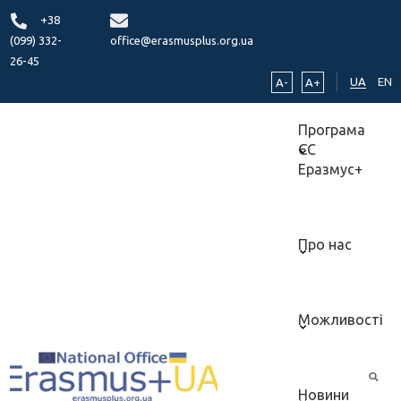
+38
(099) 332-
office@erasmusplus.org.ua
26-45
UA
EN
A-
A+
Програма
ЄС
Еразмус+
Про нас
Можливості
Новини