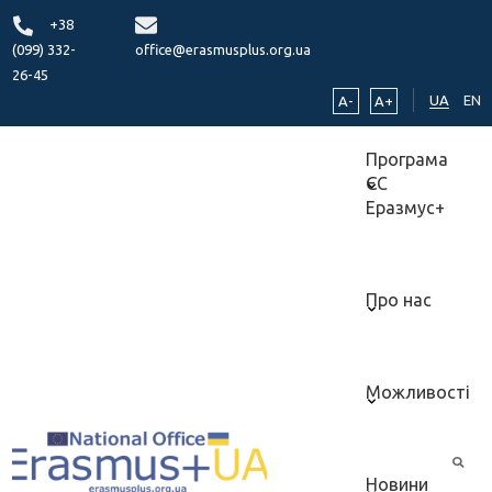
+38
(099) 332-
office@erasmusplus.org.ua
26-45
UA
EN
A-
A+
Програма
ЄС
Еразмус+
Про нас
Можливості
Новини