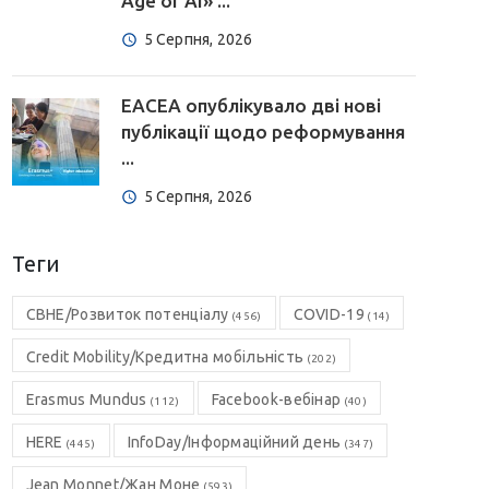
Age of AI» ...
5 Серпня, 2026
EACEA опублікувало дві нові
публікації щодо реформування
...
5 Серпня, 2026
Теги
CBHE/Розвиток потенціалу
COVID-19
(456)
(14)
Credit Mobility/Кредитна мобільність
(202)
Erasmus Mundus
Facebook-вебінар
(112)
(40)
HERE
InfoDay/Інформаційний день
(445)
(347)
Jean Monnet/Жан Моне
(593)