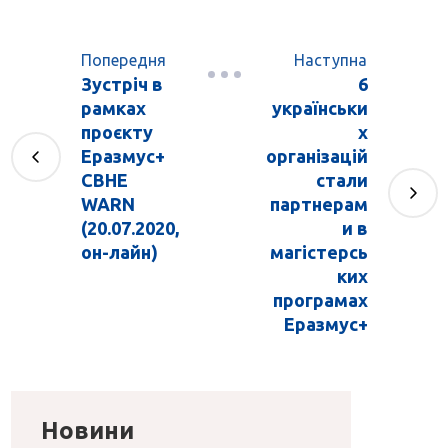
Попередня
Наступна
Зустріч в
6
рамках
українськи
проєкту
х
Еразмус+
організацій
CBHE
стали
WARN
партнерам
(20.07.2020,
и в
он-лайн)
магістерсь
ких
програмах
Еразмус+
Новини