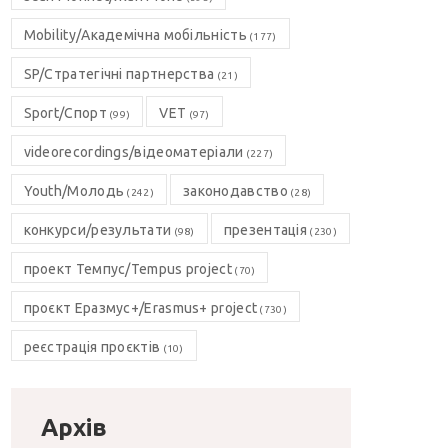
Mobility/Академічна мобільність
(177)
SP/Стратегічні партнерства
(21)
Sport/Спорт
VET
(99)
(97)
videorecordings/відеоматеріали
(227)
Youth/Молодь
законодавство
(242)
(28)
конкурси/результати
презентація
(98)
(230)
проект Темпус/Tempus project
(70)
проєкт Еразмус+/Erasmus+ project
(730)
реєстрація проєктів
(10)
Архів