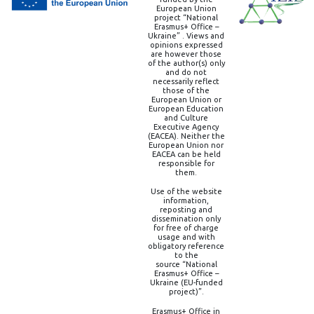
European Union
project “National
Erasmus+ Office –
Ukraine” . Views and
opinions expressed
are however those
of the author(s) only
and do not
necessarily reflect
those of the
European Union or
European Education
and Culture
Executive Agency
(EACEA). Neither the
European Union nor
EACEA can be held
responsible for
them.
Use of the website
information,
reposting and
dissemination only
for free of charge
usage and with
obligatory reference
to the
source “National
Erasmus+ Office –
Ukraine (EU-funded
project)”.
Erasmus+ Office in