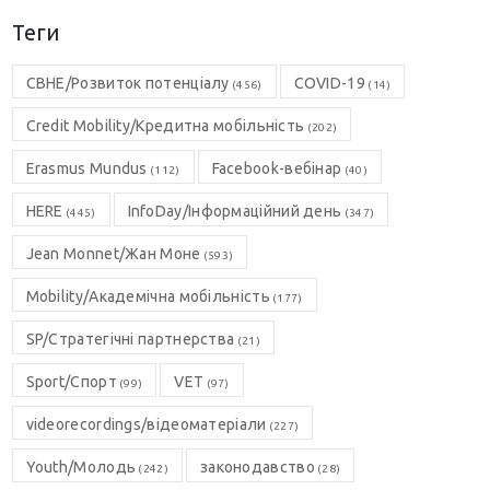
Теги
CBHE/Розвиток потенціалу
COVID-19
(456)
(14)
Credit Mobility/Кредитна мобільність
(202)
Erasmus Mundus
Facebook-вебінар
(112)
(40)
HERE
InfoDay/Інформаційний день
(445)
(347)
Jean Monnet/Жан Моне
(593)
Mobility/Академічна мобільність
(177)
SP/Стратегічні партнерства
(21)
Sport/Спорт
VET
(99)
(97)
videorecordings/відеоматеріали
(227)
Youth/Молодь
законодавство
(242)
(28)