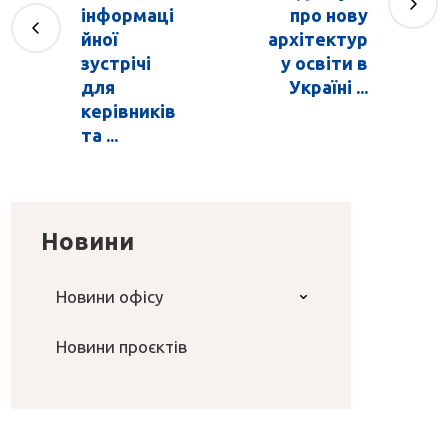
інформаці
про нову
йної
архітектур
зустрічі
у освіти в
для
Україні ...
керівників
та ...
Новини
Новини офісу
Новини проєктів