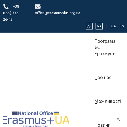
+38
(099) 332-
office@erasmusplus.org.ua
26-45
UA
EN
A-
A+
Програма
ЄС
Еразмус+
Про нас
Можливості
Новини