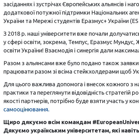
засіданнях і зустрічах Європейських альянсів і н
додаткової потужної підтримки Національних аге
України та Мережі студентів Еразмус+ України (ESN 
З 2018 р. наші університети вже почали долучатись
у сфері освіти, зокрема, Темпус, Еразмус Мундус,
освіти України! Взаємодія і синергія дали максима
Разом з альянсами вже було подано також заявки 
працювати разом зі всіма стейкхолдерами щоб Укр
Для цього важлива допомога і внесок кожного з на
практики та переглянути відовідність стратегій ро
якості партнерів, потрібно буде взяти участь у к
самооцінювання.
Щиро дякуємо всім командам
#EuropeanUniver
Дякуємо українським університетам, які навіт