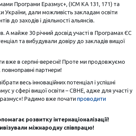
мами Програми Еразмус+, (ІСМ КА 131, 171) та
и України, дали можливість закладам освіти
ів до заходів і діяльності альянсів.
в. А майже 30 річний досвід участі в Програмах ЄС
тенціал та вибудували довіру до закладів вищої
ти вже в серпні-вересні! Проте ми продовжуємо
 повноправні партнери!
рати весь інноваційних потенціал і успішні
ус у сфері вищої освіти – CBHE, адже для участі у
ї Еразмус+! Радимо вже почати
проводити
опомагає розвитку інтернаціоналізації!
тивізували міжнародну співпрацю!