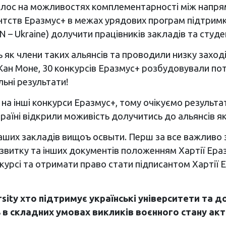
аголос на можливостях комплементарності між напря
нтств Еразмус+ в межах урядових програм підтримк
– Ukraine) долучити працівників закладів та студент
 як члени таких альянсів та проводили низку заході
 Жан Моне, 30 конкурсів Еразмус+ розбудовували по
льні результати!
на інші конкурси Еразмус+, тому очікуємо результа
аїні відкрили моживість долучитись до альянсів як
ших закладів вищоъ освыти. Перш за все важливо зіб
звитку та інших документів положенням Хартії Еразм
онкурсі та отримати право стати підписантом Харті
sity
хто підтримує українські університети та д
ь в складних умовах викликів воєнного стану ак