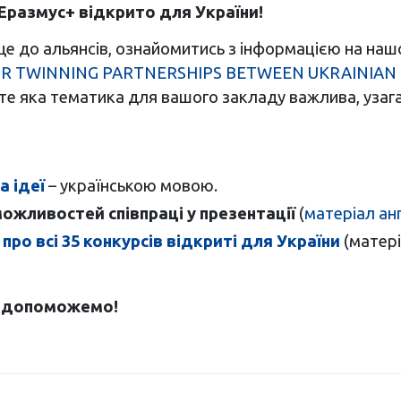
Еразмус+ відкрито для України!
 ще до альянсів, ознайомитись з інформацією на нашо
FOR TWINNING PARTNERSHIPS BETWEEN UKRAINIAN 
ачте яка тематика для вашого закладу важлива, уза
а ідеї
– українською мовою.
 можливостей співпраці у презентації
(
матеріал ан
о всі 35 конкурсів відкриті для України
(матері
ь допоможемо!