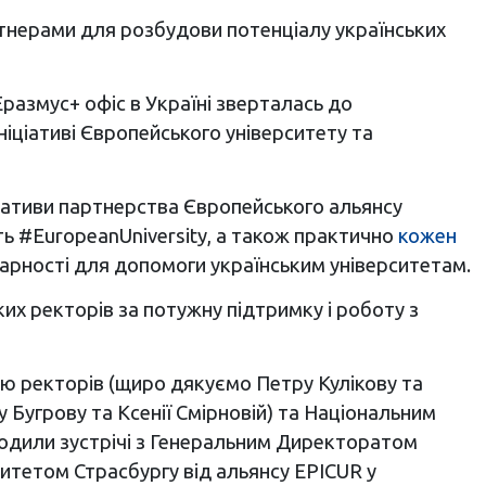
артнерами для розбудови потенціалу українських
 Еразмус+ офіс в Україні зверталась до
ніціативі Європейського університету та
іціативи партнерства Європейського альянсу
ть
#EuropeanUniversity, а також практично
кожен
дарності
для допомоги українським університетам.
ких ректорів за потужну підтримку і роботу з
кою ректорів (щиро дякуємо Петру Кулікову та
Бугрову та Ксенії Смірновій) та Національним
водили зустрічі з Генеральним Директоратом
рситетом Страсбургу від альянсу EPICUR у