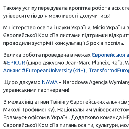
Такому успіху передувала кропітка робота всіх ст
університетів для можливості долучитись!
Міністерство освіти і науки України, Місія Україн
Європейської Комісії з листами підтримки відкритт
проводили зустрічі і консультації 5 років поспіль.
Велика робота проведена в межах
Європейської а
#
EPICUR
(щиро дякуємо Jean-Marc Planeix
, Rafal 
Альянс #EuropeanUniversity (41+)
,
Transform4Euro
Щиро дякуємо
NAWA
– Narodowa Agencja Wymiany 
українськими партнерами!
В межах ініціативи Твінінгу Європейських альянсів
Миколі Трофименку), Національним університетом
Еразмус+ офісом в Україні. Додатково команда НЕ
Європейської Комісії з питань освіти, культури, м