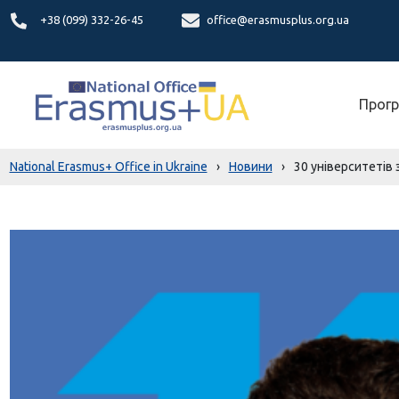
+38 (099) 332-26-45
office@erasmusplus.org.ua
Прогр
National Erasmus+ Office in Ukraine
›
Новини
›
30 університетів