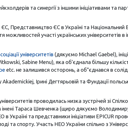
ейкхолдерів та синергії з іншими ініціативами та п
и в ЄС, Представництво ЄС в Україні та Національний
я можливостей участі українських університетів в і
соціації університетів
(дякуємо Michael Gaebel), ін
Witkowski, Sabine Menu), яка об’єднала більшу кількіс
pe
etc. не залишився осторонь, а об”єднався в солі
Akademickiej, Ірині Дегтярьовій та Фундації польсь
 університетів проводилась низка зустрічей зі Спіл
 імені Тараса Шевченка (щиро дякуємо Володимиру 
О в Україні та представники ініціативи EPICUR про
олоді та спорту. Участь HEO України спільно з Уніве