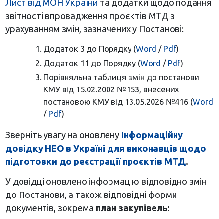
Лист від МОН України
та додатки щодо подання
звітності впровадження проєктів МТД з
урахуванням змін, зазначених у Постанові:
Додаток 3 до Порядку (
Word
/
Pdf
)
Додаток 11 до Порядку (
Word
/
Pdf
)
Порівняльна таблиця змін до постанови
КМУ від 15.02.2002 №153, внесених
постановою КМУ від 13.05.2026 №416 (
Word
/
Pdf
)
Зверніть увагу на оновлену
Інформаційну
довідку НЕО в Україні для виконавців щодо
підготовки до реєстрації проєктів МТД
.
У довідці оновлено інформацію відповідно змін
до Постанови, а також відповідні форми
документів, зокрема
план закупівель: