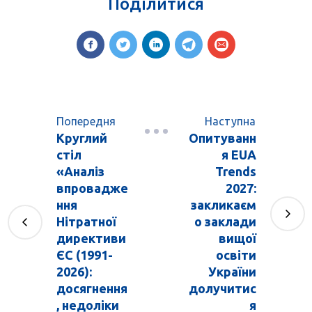
Поділитися
Попередня
Наступна
Круглий
Опитуванн
стіл
я EUA
«Аналіз
Trends
впровадже
2027:
ння
закликаєм
Нітратної
о заклади
директиви
вищої
ЄС (1991-
освіти
2026):
України
досягнення
долучитис
, недоліки
я