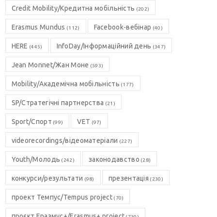
Credit Mobility/Кредитна мобільність
(202)
Erasmus Mundus
Facebook-вебінар
(112)
(40)
HERE
InfoDay/Інформаційний день
(445)
(347)
Jean Monnet/Жан Моне
(593)
Mobility/Академічна мобільність
(177)
SP/Стратегічні партнерства
(21)
Sport/Спорт
VET
(99)
(97)
videorecordings/відеоматеріали
(227)
Youth/Молодь
законодавство
(242)
(28)
конкурси/результати
презентація
(98)
(230)
проект Темпус/Tempus project
(70)
проєкт Еразмус+/Erasmus+ project
(730)