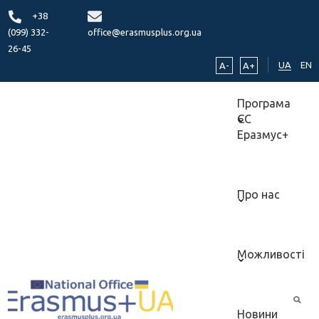
+38
(099) 332-
office@erasmusplus.org.ua
26-45
UA
EN
A-
A+
Програма
ЄС
Еразмус+
Про нас
Можливості
Новини