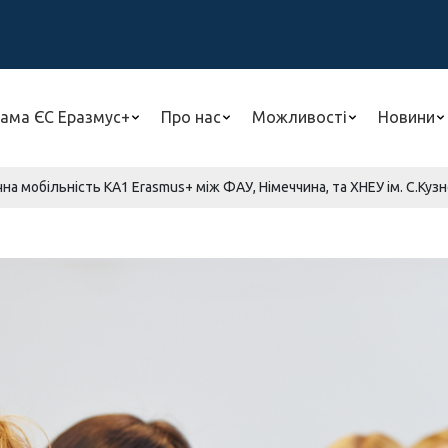
ама ЄС Еразмус+
Про нас
Можливості
Новини
на мобільність КА1 Erasmus+ між ФАУ, Німеччина, та ХНЕУ ім. С.Кузн