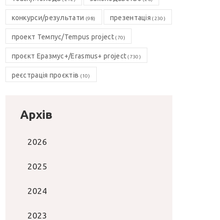
конкурси/результати
презентація
(98)
(230)
проект Темпус/Tempus project
(70)
проєкт Еразмус+/Erasmus+ project
(730)
реєстрація проєктів
(10)
Архів
2026
2025
2024
2023