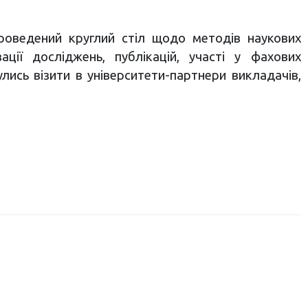
роведений круглий стіл щодо методів наукових
ції досліджень, публікацій, участі у фахових
улись візити в університети-партнери викладачів,