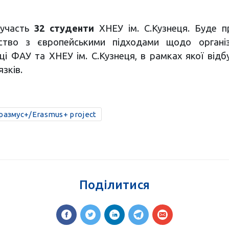
 участь
32 студенти
ХНЕУ ім. С.Кузнеця. Буде п
ство з європейськими підходами щодо організа
ці ФАУ та ХНЕУ ім. С.Кузнеця, в рамках якої відб
зків.
размус+/Erasmus+ project
Поділитися