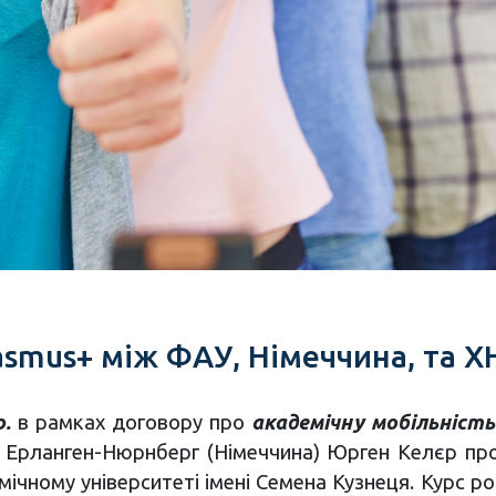
smus+ між ФАУ, Німеччина, та ХН
р.
в рамках договору про
академічну мобільність
 Ерланген-Нюрнберг (Німеччина) Юрген Келєр про
ічному університеті імені Семена Кузнеця. Курс ро