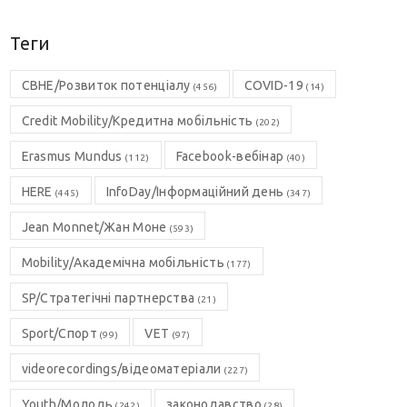
Теги
CBHE/Розвиток потенціалу
COVID-19
(456)
(14)
Credit Mobility/Кредитна мобільність
(202)
Erasmus Mundus
Facebook-вебінар
(112)
(40)
HERE
InfoDay/Інформаційний день
(445)
(347)
Jean Monnet/Жан Моне
(593)
Mobility/Академічна мобільність
(177)
SP/Стратегічні партнерства
(21)
Sport/Спорт
VET
(99)
(97)
videorecordings/відеоматеріали
(227)
Youth/Молодь
законодавство
(242)
(28)