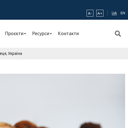
UA
EN
A-
A+
Проєкти
Ресурси
Контакти
еця, Україна