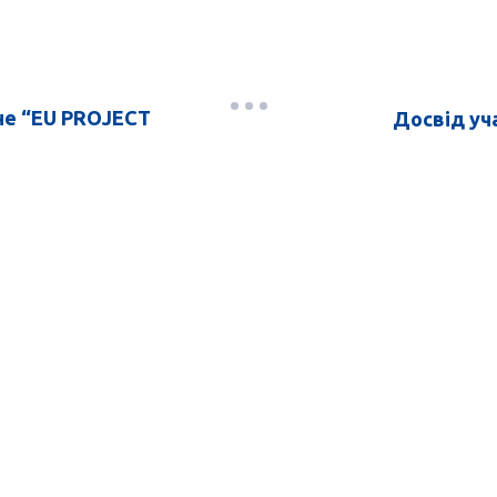
не “EU PROJECT
Досвід уч