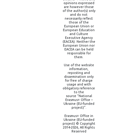
opinions expressed
are however those
of the author(s) only
and do not
necessarily reflect
those of the
European Union or
European Education
and Culture
Executive Agency
(EACEA). Neither the
European Union nor
EACEA can be held
responsible for
them.
Use of the website
information,
reposting and
dissemination only
for free of charge
usage and with
obligatory reference
to the
source “National
Erasmus+ Office –
Ukraine (EU-funded
project)”.
Erasmus+ Office in
Ukraine (EU-funded
project) © Copyright
2014-2026, All Rights
Reserved