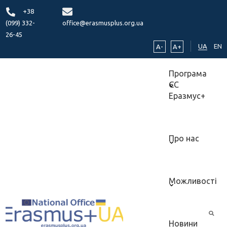
+38
(099) 332-
office@erasmusplus.org.ua
26-45
UA
EN
A-
A+
Програма
ЄС
Еразмус+
Про нас
Можливості
Новини