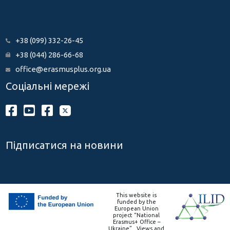
+38 (099) 332-26-45
+38 (044) 286-66-68
office@erasmusplus.org.ua
Соціальні мережі
Підписатися на новини
This website is
funded by the
European Union
project “National
Erasmus+ Office –
Ukraine” . Views and