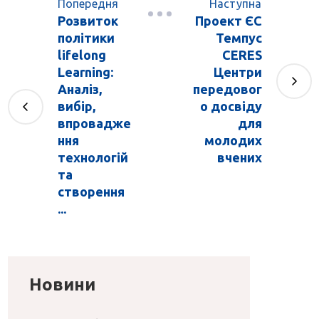
Попередня
Наступна
Розвиток
Проект ЄС
політики
Темпус
lifelong
CERES
Learning:
Центри
Аналіз,
передовог
вибір,
о досвіду
впровадже
для
ння
молодих
технологій
вчених
та
створення
...
Новини