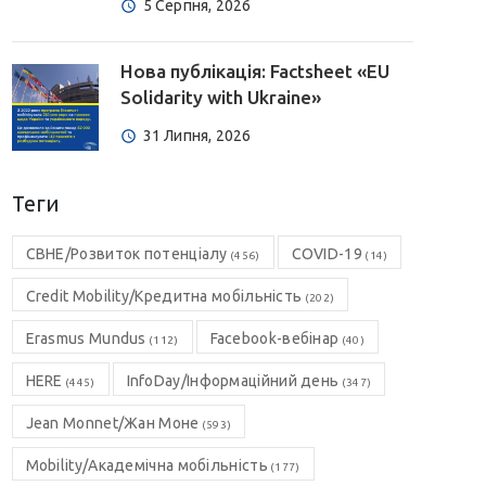
5 Серпня, 2026
Нова публікація: Factsheet «EU
Solidarity with Ukraine»
31 Липня, 2026
Теги
CBHE/Розвиток потенціалу
COVID-19
(456)
(14)
Credit Mobility/Кредитна мобільність
(202)
Erasmus Mundus
Facebook-вебінар
(112)
(40)
HERE
InfoDay/Інформаційний день
(445)
(347)
Jean Monnet/Жан Моне
(593)
Mobility/Академічна мобільність
(177)