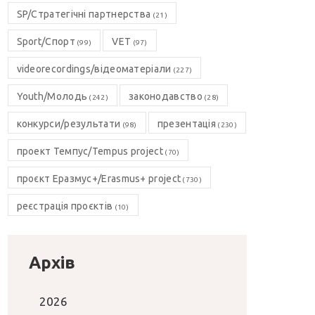
SP/Стратегічні партнерства
(21)
Sport/Спорт
VET
(99)
(97)
videorecordings/відеоматеріали
(227)
Youth/Молодь
законодавство
(242)
(28)
конкурси/результати
презентація
(98)
(230)
проект Темпус/Tempus project
(70)
проєкт Еразмус+/Erasmus+ project
(730)
реєстрація проєктів
(10)
Архів
2026