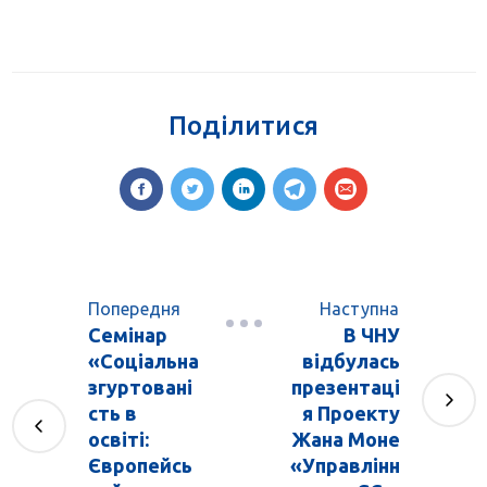
Поділитися
Попередня
Наступна
Семінар
В ЧНУ
«Соціальна
відбулась
згуртовані
презентаці
сть в
я Проекту
освіті:
Жана Моне
Європейсь
«Управлінн