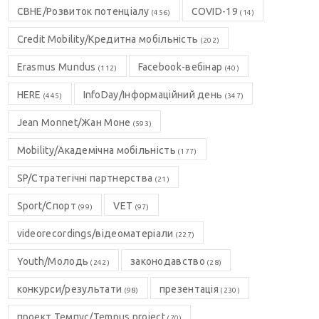
CBHE/Розвиток потенціалу
COVID-19
(456)
(14)
Credit Mobility/Кредитна мобільність
(202)
Erasmus Mundus
Facebook-вебінар
(112)
(40)
HERE
InfoDay/Інформаційний день
(445)
(347)
Jean Monnet/Жан Моне
(593)
Mobility/Академічна мобільність
(177)
SP/Стратегічні партнерства
(21)
Sport/Спорт
VET
(99)
(97)
videorecordings/відеоматеріали
(227)
Youth/Молодь
законодавство
(242)
(28)
конкурси/результати
презентація
(98)
(230)
проект Темпус/Tempus project
(70)