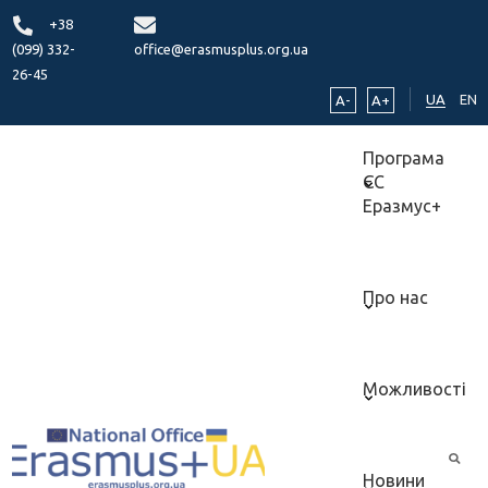
+38
(099) 332-
office@erasmusplus.org.ua
26-45
UA
EN
A-
A+
Програма
ЄС
Еразмус+
Про нас
Можливості
Новини