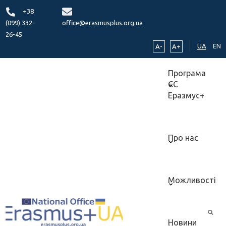
+38
(099) 332-
office@erasmusplus.org.ua
26-45
UA
EN
A-
A+
Програма
ЄС
Еразмус+
Про нас
Можливості
Новини