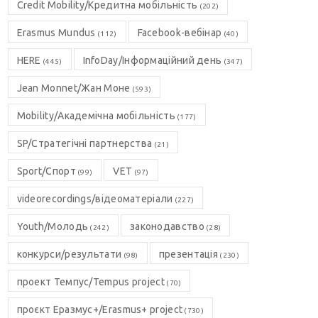
Credit Mobility/Кредитна мобільність
(202)
Erasmus Mundus
Facebook-вебінар
(112)
(40)
HERE
InfoDay/Інформаційний день
(445)
(347)
Jean Monnet/Жан Моне
(593)
Mobility/Академічна мобільність
(177)
SP/Стратегічні партнерства
(21)
Sport/Спорт
VET
(99)
(97)
videorecordings/відеоматеріали
(227)
Youth/Молодь
законодавство
(242)
(28)
конкурси/результати
презентація
(98)
(230)
проект Темпус/Tempus project
(70)
проєкт Еразмус+/Erasmus+ project
(730)