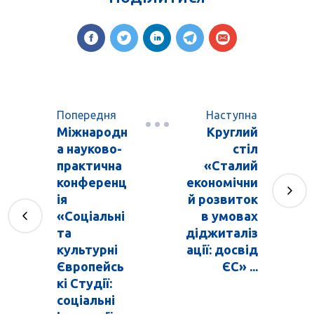
Попередня
Наступна
Міжнародн
Круглий
а науково-
стіл
практична
«Сталий
конференц
економічни
ія
й розвиток
«Соціальні
в умовах
та
діджиталіз
культурні
ації: досвід
Європейсь
ЄС» ...
кі Студії:
соціальні