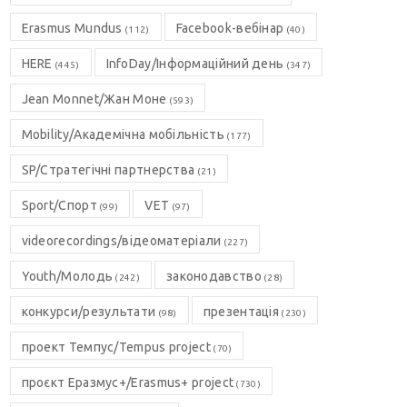
Erasmus Mundus
Facebook-вебінар
(112)
(40)
HERE
InfoDay/Інформаційний день
(445)
(347)
Jean Monnet/Жан Моне
(593)
Mobility/Академічна мобільність
(177)
SP/Стратегічні партнерства
(21)
Sport/Спорт
VET
(99)
(97)
videorecordings/відеоматеріали
(227)
Youth/Молодь
законодавство
(242)
(28)
конкурси/результати
презентація
(98)
(230)
проект Темпус/Tempus project
(70)
проєкт Еразмус+/Erasmus+ project
(730)