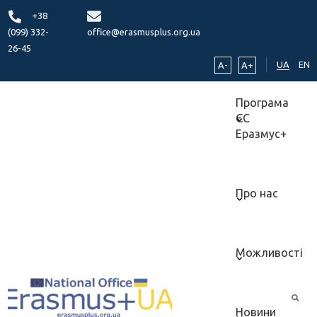
+38
(099) 332-
office@erasmusplus.org.ua
26-45
UA
EN
A-
A+
Програма
ЄС
Еразмус+
Про нас
Можливості
Новини