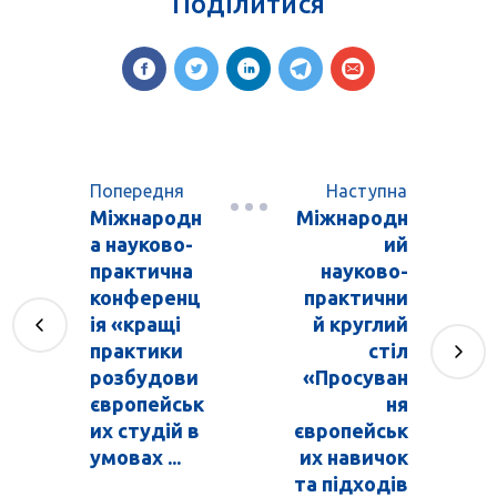
Поділитися
Попередня
Наступна
Міжнародн
Міжнародн
а науково-
ий
практична
науково-
конференц
практични
ія «кращі
й круглий
практики
стіл
розбудови
«Просуван
європейськ
ня
их студій в
європейськ
умовах ...
их навичок
та підходів