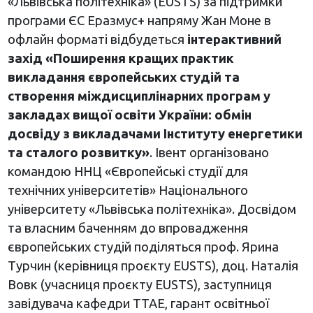
«Львівська політехніка» (EUSTS) за підтримки
програми ЄС Еразмус+ напряму Жан Моне в
офлайн форматі відбудеться
інтерактивний
захід «Поширення кращих практик
викладання європейських студій та
створення міждисциплінарних програм у
закладах вищої освіти України: обмін
досвіду з викладачами Інституту енергетики
та сталого розвитку»
. Івент організовано
командою ННЦ «Європейські студії для
технічних університетів» Національного
університету «Львівська політехніка». Досвідом
та власним баченням до впровадження
європейських студій поділяться проф. Ярина
Турчин (керівниця проєкту EUSTS), доц. Наталія
Вовк (учасниця проєкту EUSTS), заступниця
завідувача кафедри ТТАЕ, гарант освітньої