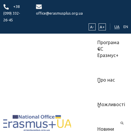
+38
(099) 332-
office@erasmusplus.org.ua
26-45
UA
EN
A-
A+
Програма
ЄС
Еразмус+
Про нас
Можливості
Новини