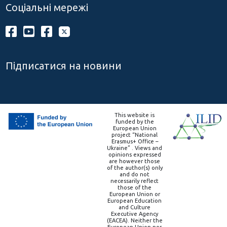
Соціальні мережі
Підписатися на новини
This website is
funded by the
European Union
project “National
Erasmus+ Office –
Ukraine” . Views and
opinions expressed
are however those
of the author(s) only
and do not
necessarily reflect
those of the
European Union or
European Education
and Culture
Executive Agency
(EACEA). Neither the
European Union nor