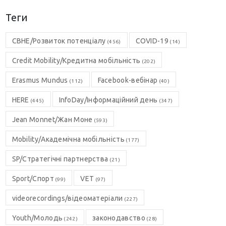
Теги
CBHE/Розвиток потенціалу
COVID-19
(456)
(14)
Credit Mobility/Кредитна мобільність
(202)
Erasmus Mundus
Facebook-вебінар
(112)
(40)
HERE
InfoDay/Інформаційний день
(445)
(347)
Jean Monnet/Жан Моне
(593)
Mobility/Академічна мобільність
(177)
SP/Стратегічні партнерства
(21)
Sport/Спорт
VET
(99)
(97)
videorecordings/відеоматеріали
(227)
Youth/Молодь
законодавство
(242)
(28)