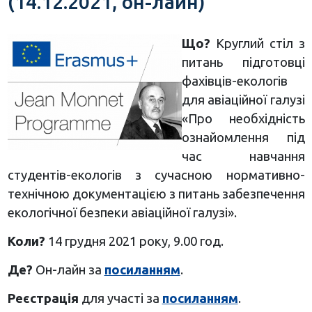
(14.12.2021, он-лайн)
Що?
Круглий стіл з
питань підготовці
фахівців-екологів
для авіаційної галузі
«Про необхідність
ознайомлення під
час навчання
студентів-екологів з сучасною нормативно-
технічною документацією з питань забезпечення
екологічної безпеки авіаційної галузі».
Коли?
14 грудня 2021 року, 9.00 год.
Де?
Он-лайн
за
посиланням
.
Реєстрація
для участі за
посиланням
.