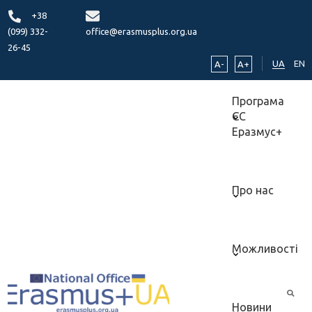
+38
(099) 332-
office@erasmusplus.org.ua
26-45
UA
EN
A-
A+
Програма
ЄС
Еразмус+
Про нас
Можливості
Новини