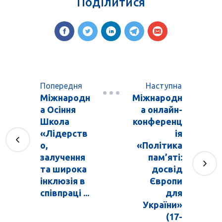
Поділитися
Попередня
Наступна
Міжнародн
Міжнародн
а Осіння
а онлайн-
Школа
конференц
«Лідерств
ія
о,
«Політика
залучення
пам’яті:
та широка
досвід
інклюзія в
Європи
співпраці ...
для
України»
(17-