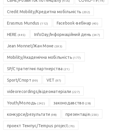
CBHE/Розвиток потенціалу
COVID-19
(456)
(14)
Credit Mobility/Кредитна мобільність
(202)
Erasmus Mundus
Facebook-вебінар
(112)
(40)
HERE
InfoDay/Інформаційний день
(445)
(347)
Jean Monnet/Жан Моне
(593)
Mobility/Академічна мобільність
(177)
SP/Стратегічні партнерства
(21)
Sport/Спорт
VET
(99)
(97)
videorecordings/відеоматеріали
(227)
Youth/Молодь
законодавство
(242)
(28)
конкурси/результати
презентація
(98)
(230)
проект Темпус/Tempus project
(70)