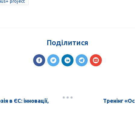
us+ project
Поділитися
я в ЄС: інновації,
Тренінг «Ос