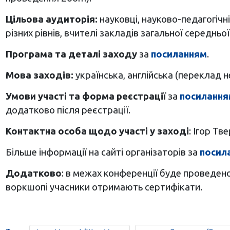
Цільова аудиторія:
науковці, науково-педагогічн
різних рівнів, вчителі закладів загальної середньої
Програма та деталі заходу
за
посиланням
.
Мова заходів:
українська, англійська (переклад н
Умови участі та форма реєстрації
за
посилання
додатково після реєстрації.
Контактна особа щодо участі у заході
: Ігор Тв
Більше інформації на сайті організаторів
за
посил
Додатково
: в межах конференції буде проведен
воркшопі учасники отримають сертифікати.