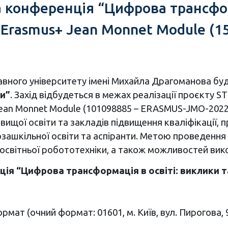
конференція “Цифрова трансформ
Erasmus+ Jean Monnet Module (15
авного університету імені Михайла Драгоманова б
ви”
. Захід відбудеться в межах реалізації проєкту 
Jean Monnet Module (101098885 – ERASMUS-JMO-202
вищої освіти та закладів підвищення кваліфікації, п
позашкільної освіти та аспіранти. Метою проведенн
 освітньої робототехніки, а також можливостей вико
я “Цифрова трансформація в освіті: виклики т
рмат (очний формат: 01601, м. Київ, вул. Пирогова,