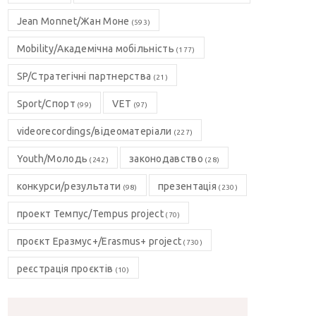
Jean Monnet/Жан Моне
(593)
Mobility/Академічна мобільність
(177)
SP/Стратегічні партнерства
(21)
Sport/Спорт
VET
(99)
(97)
videorecordings/відеоматеріали
(227)
Youth/Молодь
законодавство
(242)
(28)
конкурси/результати
презентація
(98)
(230)
проект Темпус/Tempus project
(70)
проєкт Еразмус+/Erasmus+ project
(730)
реєстрація проєктів
(10)