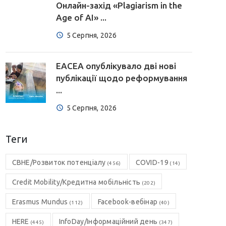
Онлайн-захід «Plagiarism in the
Age of AI» ...
5 Серпня, 2026
EACEA опублікувало дві нові
публікації щодо реформування
...
5 Серпня, 2026
Теги
CBHE/Розвиток потенціалу
COVID-19
(456)
(14)
Credit Mobility/Кредитна мобільність
(202)
Erasmus Mundus
Facebook-вебінар
(112)
(40)
HERE
InfoDay/Інформаційний день
(445)
(347)