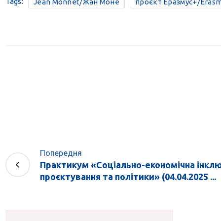
Tags:
Jean Monnet/Жан Моне
проєкт Еразмус+/Erasm
Попередня
Практикум «Соціально-економічна інклюзі
проєктування та політики» (04.04.2025 ...