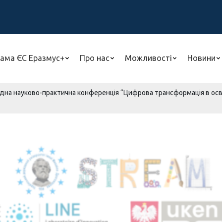
ама ЄС Еразмус+
Про нас
Можливості
Новини
на науково-практична конференція “Цифрова трансформація в освіт