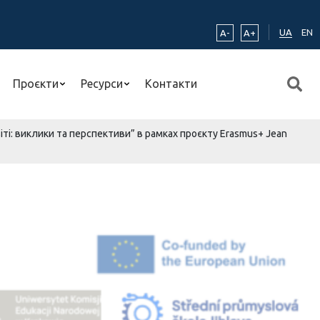
UA
EN
A-
A+
Проєкти
Ресурси
Контакти
і: виклики та перспективи” в рамках проєкту Erasmus+ Jean