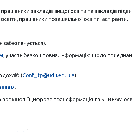
і працівники закладів вищої освіти та закладів підв
 освіти, працівники позашкільної освіти, аспіранти.
е забезпечується).
м
, участь безкоштовна. Інформацію щодо приєднан
ердохліб (
Conf_itp@udu.edu.ua
).
анням
.
о воркшоп “Цифрова трансформація та STREAM освіта