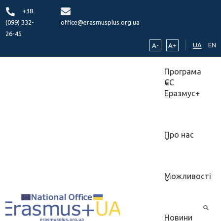
+38
(099) 332-
office@erasmusplus.org.ua
26-45
UA
EN
A-
A+
Програма
ЄС
Еразмус+
Про нас
Можливості
Новини