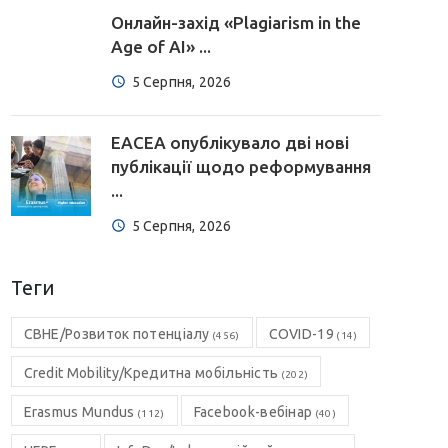
Онлайн-захід «Plagiarism in the
Age of AI» ...
5 Серпня, 2026
EACEA опублікувало дві нові
публікації щодо реформування
...
5 Серпня, 2026
Теги
CBHE/Розвиток потенціалу
COVID-19
(456)
(14)
Credit Mobility/Кредитна мобільність
(202)
Erasmus Mundus
Facebook-вебінар
(112)
(40)