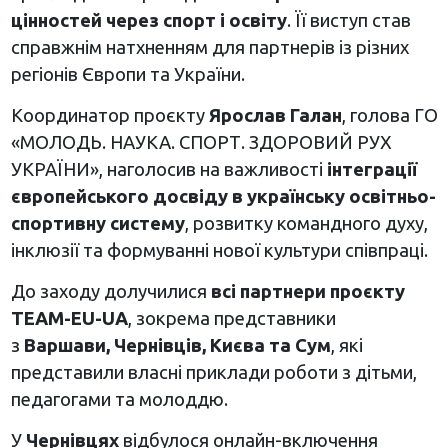
цінностей через спорт і освіту
. Її виступ став
справжнім натхненням для партнерів із різних
регіонів Європи та України.
Координатор проєкту
Ярослав Галан
, голова ГО
«МОЛОДЬ. НАУКА. СПОРТ. ЗДОРОВИЙ РУХ
УКРАЇНИ», наголосив на важливості
інтеграції
європейського досвіду в українську освітньо-
спортивну систему
, розвитку командного духу,
інклюзії та формуванні нової культури співпраці.
До заходу долучилися
всі партнери проєкту
TEAM-EU-UA
, зокрема представники
з
Варшави, Чернівців, Києва та Сум
, які
представили власні приклади роботи з дітьми,
педагогами та молоддю.
У
Чернівцях
відбулося онлайн-включення