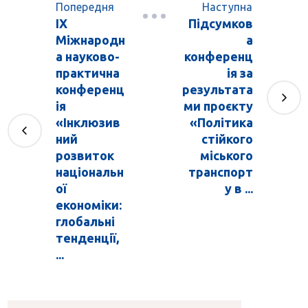
Попередня
Наступна
IХ
Підсумков
Міжнародн
а
а науково-
конференц
практична
ія за
конференц
результата
ія
ми проєкту
«Інклюзив
«Політика
ний
стійкого
розвиток
міського
національн
транспорт
ої
у в ...
економіки:
глобальні
тенденції,
...