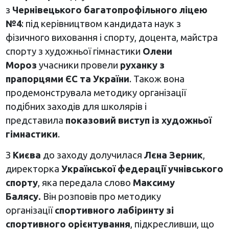
з
Чернівецького багатопрофільного ліцею
№4
: під керівництвом кандидата наук з
фізичного виховання і спорту, доцента, майстра
спорту з художньої гімнастики
Олени
Мороз
учасники провели
руханку з
прапорцями ЄС та України
. Також вона
продемонструвала методику організації
подібних заходів для школярів і
представила
показовий виступ із художньої
гімнастики
.
З
Києва
до заходу долучилася
Лєна Зерник
,
директорка
Української федерації учнівського
спорту
, яка передала слово
Максиму
Балясу.
Він розповів про методику
організації
спортивного лабіринту зі
спортивного орієнтування
, підкресливши, що