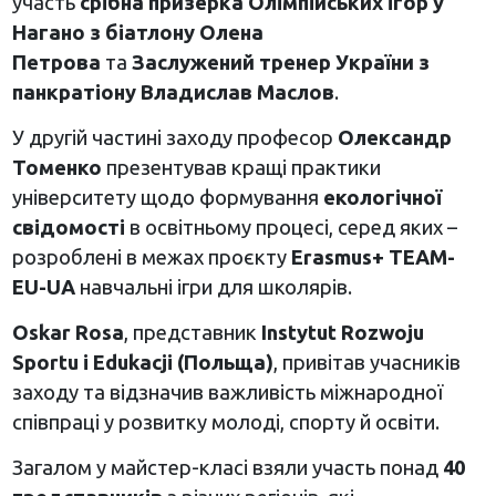
участь
срібна призерка Олімпійських ігор у
Нагано з біатлону Олена
Петрова
та
Заслужений тренер України з
панкратіону Владислав Маслов
.
У другій частині заходу професор
Олександр
Томенко
презентував кращі практики
університету щодо формування
екологічної
свідомості
в освітньому процесі, серед яких –
розроблені в межах проєкту
Erasmus+ TEAM-
EU-UA
навчальні ігри для школярів.
Oskar Rosa
, представник
Instytut Rozwoju
Sportu i Edukacji (Польща)
, привітав учасників
заходу та відзначив важливість міжнародної
співпраці у розвитку молоді, спорту й освіти.
Загалом у майстер-класі взяли участь понад
40