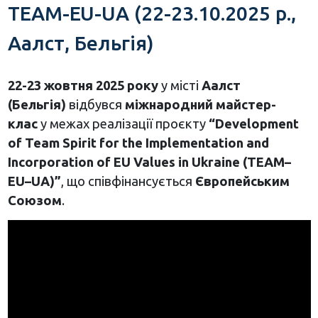
TEAM-EU-UA (22-23.10.2025 р.,
Аалст, Бельгія)
22-23 жовтня 2025 року
у місті
Аалст
(Бельгія)
відбувся
міжнародний майстер-
клас
у межах реалізації проєкту
“
Development
of
Team
Spirit
for
the
Implementation
and
Incorporation
of
EU
Values
in
Ukraine
(
TEAM
–
EU
–
UA
)”
, що співфінансується
Європейським
Союзом
.