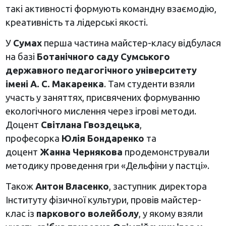
такі активності формують командну взаємодію,
креативність та лідерські якості.
У
Сумах
перша частина майстер-класу відбулася
на базі
Ботанічного саду Сумського
державного педагогічного університету
імені А. С. Макаренка
. Там студенти взяли
участь у заняттях, присвячених формуванню
екологічного мислення через ігрові методи.
Доцент
Світлана Гвоздецька
,
професорка
Юлія Бондаренко
та
доцент
Жанна Чернякова
продемонстрували
методику проведення гри «Дельфіни у пастці».
Також
Антон Власенко
, заступник директора
Інституту фізичної культури, провів майстер-
клас із
паркового волейболу
, у якому взяли