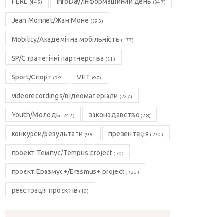
HERE
InfoDay/Інформаційний день
(445)
(347)
Jean Monnet/Жан Моне
(593)
Mobility/Академічна мобільність
(177)
SP/Стратегічні партнерства
(21)
Sport/Спорт
VET
(99)
(97)
videorecordings/відеоматеріали
(227)
Youth/Молодь
законодавство
(242)
(28)
конкурси/результати
презентація
(98)
(230)
проект Темпус/Tempus project
(70)
проєкт Еразмус+/Erasmus+ project
(730)
реєстрація проєктів
(10)