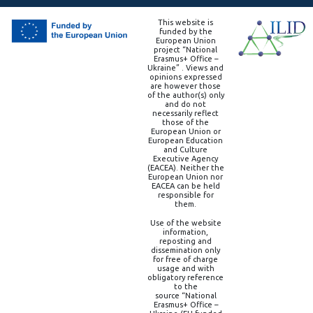
This website is
funded by the
European Union
project “National
Erasmus+ Office –
Ukraine” . Views and
opinions expressed
are however those
of the author(s) only
and do not
necessarily reflect
those of the
European Union or
European Education
and Culture
Executive Agency
(EACEA). Neither the
European Union nor
EACEA can be held
responsible for
them.
Use of the website
information,
reposting and
dissemination only
for free of charge
usage and with
obligatory reference
to the
source “National
Erasmus+ Office –