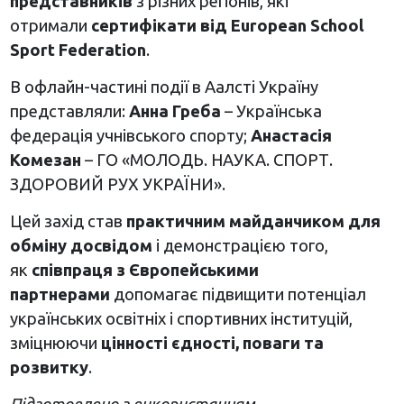
представників
з різних регіонів, які
отримали
сертифікати від European School
Sport Federation
.
В офлайн-частині події в Аалсті Україну
представляли:
Анна Греба
– Українська
федерація учнівського спорту;
Анастасія
Комезан
– ГО «МОЛОДЬ. НАУКА. СПОРТ.
ЗДОРОВИЙ РУХ УКРАЇНИ».
Цей захід став
практичним майданчиком для
обміну досвідом
і демонстрацією того,
як
співпраця з Європейськими
партнерами
допомагає підвищити потенціал
українських освітніх і спортивних інституцій,
зміцнюючи
цінності єдності, поваги та
розвитку
.
Підготовлено з використанням