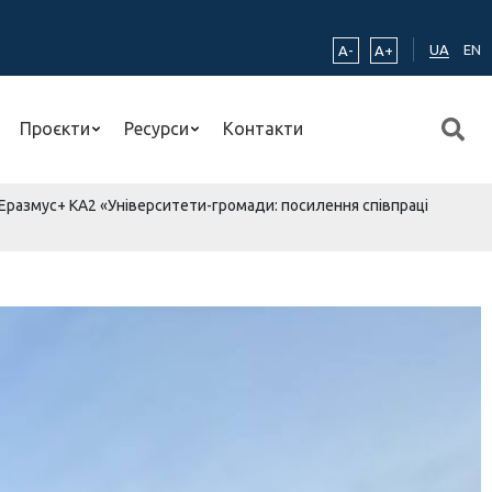
UA
EN
A-
A+
Проєкти
Ресурси
Контакти
у Еразмус+ КА2 «Університети-громади: посилення співпраці