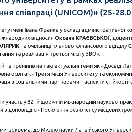
я співпраці (UNICOM)» (25-28.03.
тету імені Івана Франка у складі адміністративної
міжнародних відносин
Оксани КРАЄВСЬКОЇ
, доцент
ОЛЯРИК
та очільниці планово-фінансового відділу
С
ння та реалізація третьої місії у ЗВО».
 та тренінгів на такі актуальні теми як «Досвід Лат
а освіта», «Третя місія Університету та економічне
праця з соціальними партнерами – аспекти стійкості»
и участь у 82-ій щорічній міжнародній науково-прак
пили з доповіддю «Посилення резилієнсу місцевих гро
и, зокрема, до Музею науки Латвійського Університе