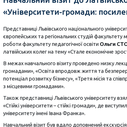
«Університети-громади: посиленн
Представниці Львівського національного універси
європейських та регіональних студій факультету 
роботи факультету педагогічної освіти
Ольги СТ
латвійських колег на тему «Стале економічне зроста
В межах навчального візиту проведено низку лекцій
громадами», «Освіта впродовж життя та безперервн
потенціал розвитку бізнесу», «Третя місія та спів
з місцевими громадами».
Також представниці Львівського університету взял
«Стійкі університети – стійкі громади», де висту
університету імені Івана Франка».
Навчальний візит був вдало доповнений екскурсіям