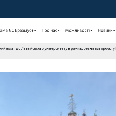
ама ЄС Еразмус+
Про нас
Можливості
Новини
ий візит до Латвійського університету в рамках реалізації проєкт