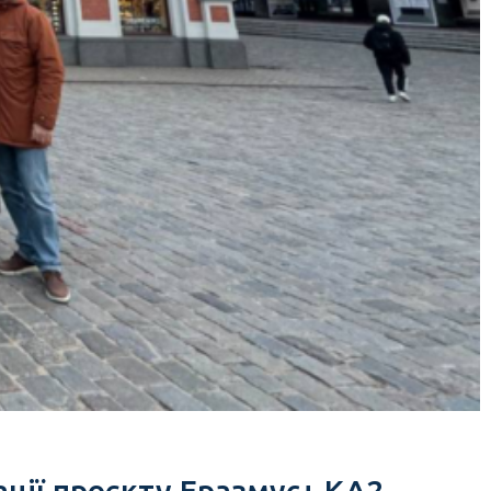
ації проєкту Еразмус+ КА2