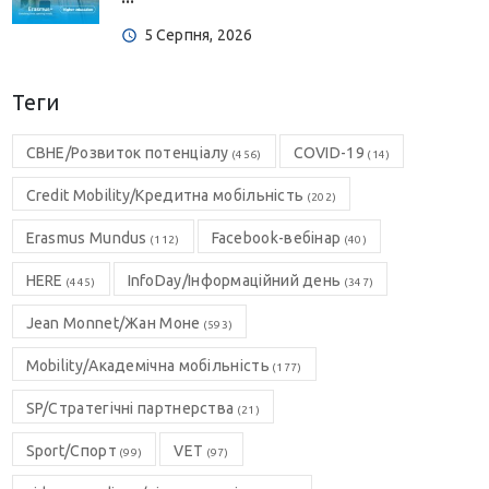
5 Серпня, 2026
Теги
CBHE/Розвиток потенціалу
COVID-19
(456)
(14)
Credit Mobility/Кредитна мобільність
(202)
Erasmus Mundus
Facebook-вебінар
(112)
(40)
HERE
InfoDay/Інформаційний день
(445)
(347)
Jean Monnet/Жан Моне
(593)
Mobility/Академічна мобільність
(177)
SP/Стратегічні партнерства
(21)
Sport/Спорт
VET
(99)
(97)