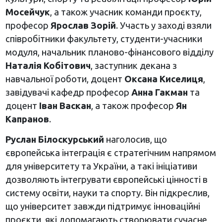
Мосейчук
, а також учасник команди проєкту,
професор
Ярослав Зорій
. Участь у заході взяли
співробітники факультету, студенти-учасники
модуля, начальник планово-фінансового відділу
Наталія Кобітович
, заступник декана з
навчальної роботи, доцент
Оксана Киселиця
,
завідувачі кафедр професор
Анна Гакман
та
доцент
Іван Васкан
, а також професор
Ян
Капранов
.
Руслан Білоскурський
наголосив, що
європейська інтеграція є стратегічним напрямом
для університету та України, а такі ініціативи
дозволяють інтегрувати європейські цінності в
систему освіти, науки та спорту. Він підкреслив,
що університет завжди підтримує інноваційні
проєкти, які допомагають створювати сучасне