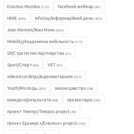
Erasmus Mundus
Facebook-вебінар
(112)
(40)
HERE
InfoDay/Інформаційний день
(445)
(347)
Jean Monnet/Жан Моне
(593)
Mobility/Академічна мобільність
(177)
SP/Стратегічні партнерства
(21)
Sport/Спорт
VET
(99)
(97)
videorecordings/відеоматеріали
(227)
Youth/Молодь
законодавство
(242)
(28)
конкурси/результати
презентація
(98)
(230)
проект Темпус/Tempus project
(70)
проєкт Еразмус+/Erasmus+ project
(730)