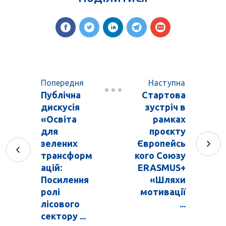
Попередня
Наступна
Публічна
Стартова
дискусія
зустріч в
«Освіта
рамках
для
проєкту
зелених
Європейсь
трансформ
кого Союзу
ацій:
ERASMUS+
Посилення
«Шляхи
ролі
мотивації
лісового
...
сектору ...