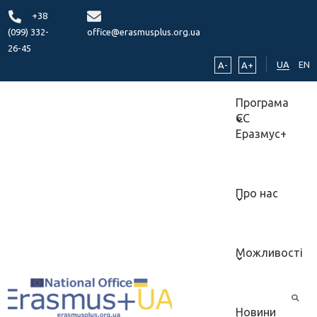
+38
(099) 332-
office@erasmusplus.org.ua
26-45
UA
EN
A-
A+
Програма
ЄС
Еразмус+
Про нас
Можливості
Новини