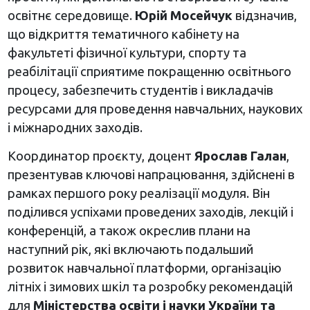
освітнє середовище.
Юрій Мосейчук
відзначив,
що відкриття тематичного кабінету на
факультеті фізичної культури, спорту та
реабілітації сприятиме покращенню освітнього
процесу, забезпечить студентів і викладачів
ресурсами для проведення навчальних, наукових
і міжнародних заходів.
Координатор проєкту, доцент
Ярослав Галан
,
презентував ключові напрацювання, здійснені в
рамках першого року реалізації модуля. Він
поділився успіхами проведених заходів, лекцій і
конференцій, а також окреслив плани на
наступний рік, які включають подальший
розвиток навчальної платформи, організацію
літніх і зимових шкіл та розробку рекомендацій
для
Міністерства освіти і науки України та