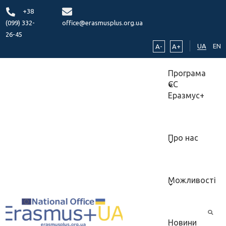
+38
(099) 332-
office@erasmusplus.org.ua
26-45
UA
EN
A-
A+
Програма
ЄС
Еразмус+
Про нас
Можливості
Новини