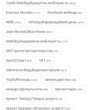
Credit Mobility/Кредитна мобільність
(202)
Erasmus Mundus
Facebook-вебінар
(112)
(40)
HERE
InfoDay/Інформаційний день
(445)
(347)
Jean Monnet/Жан Моне
(593)
Mobility/Академічна мобільність
(177)
SP/Стратегічні партнерства
(21)
Sport/Спорт
VET
(99)
(97)
videorecordings/відеоматеріали
(227)
Youth/Молодь
законодавство
(242)
(28)
конкурси/результати
презентація
(98)
(230)
проект Темпус/Tempus project
(70)
проєкт Еразмус+/Erasmus+ project
(730)