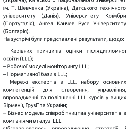
(Україна), Київського Національного Університет
ім. Т. Шевченка (Україна), Датського технічного
університету (Данія), Університету Коїмбри
(Португалія), Ангел Канчев Русе Університету
(Болгарія).
На зустрічі були представлені результати, щодо:
– Керівних принципів оцінки післядипломної
освіти (LLL);
– Робочої моделі моніторингу LLL;
– Нормативної бази з LLL;
– Мережі експертів з LLL, набору основних
компетенцій для створення, управління,
впровадженні та поліпшенні LLL курсів у вищих
Вірменії, Грузії та України;
– Бізнес модель співробітництва університетів з
компаніями в галузі LLL.
Обговарювалось впровадження стратегій і