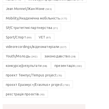
Jean Monnet/Жан Моне
(593)
Mobility/Академічна мобільність
(177)
SP/Стратегічні партнерства
(21)
Sport/Спорт
VET
(99)
(97)
videorecordings/відеоматеріали
(227)
Youth/Молодь
законодавство
(242)
(28)
конкурси/результати
презентація
(98)
(230)
проект Темпус/Tempus project
(70)
проєкт Еразмус+/Erasmus+ project
(730)
реєстрація проєктів
(10)