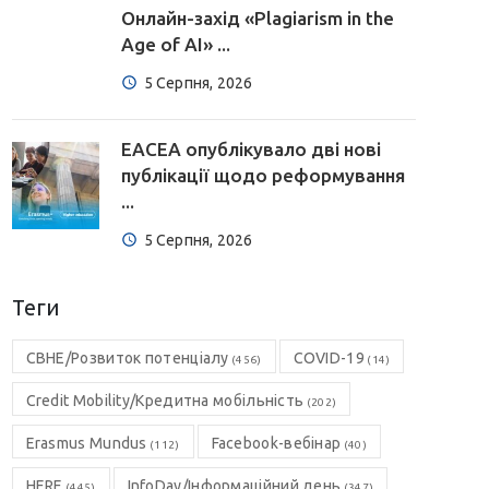
Онлайн-захід «Plagiarism in the
Age of AI» ...
5 Серпня, 2026
EACEA опублікувало дві нові
публікації щодо реформування
...
5 Серпня, 2026
Теги
CBHE/Розвиток потенціалу
COVID-19
(456)
(14)
Credit Mobility/Кредитна мобільність
(202)
Erasmus Mundus
Facebook-вебінар
(112)
(40)
HERE
InfoDay/Інформаційний день
(445)
(347)