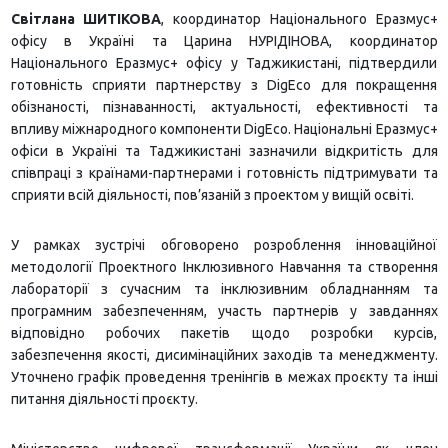
Світлана ШИТІКОВА
, координатор Національного Еразмус+
офісу в Україні та Царина НУРІДІНОВА, координатор
Національного Еразмус+ офісу у Таджикистані, підтвердили
готовність сприяти партнерству з DigEco для покращення
обізнаності, пізнаванності, актуальності, ефективності та
впливу міжнародного компоненти DigEco. Національні Еразмус+
офіси в Україні та Таджикистані зазначили відкритість для
співпраці з країнами-партнерами і готовність підтримувати та
сприяти всій діяльності, пов’язаній з проектом у вищій освіті.
У рамках зустрічі обговорено розроблення інноваційної
методології Проектного Інклюзивного Навчання та створення
лабораторії з сучасним та інклюзивним обладнанням та
програмним забезпеченням, участь партнерів у завданнях
відповідно робочих пакетів щодо розробки курсів,
забезпечення якості, дисимінаційних заходів та менеджменту.
Уточнено графік проведення тренінгів в межах проєкту та інші
питання діяльності проєкту.