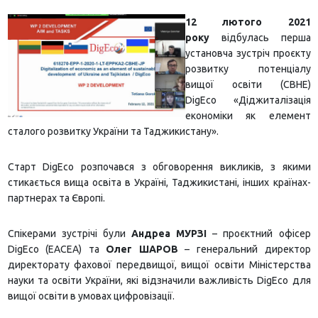
12 лютого 2021
року
відбулась перша
установча зустріч проєкту
розвитку потенціалу
вищої освіти (CBHE)
DigEco «Діджиталізація
економіки як елемент
сталого розвитку України та Таджикистану».
Старт DigEco розпочався з обговорення викликів, з якими
стикається вища освіта в Україні, Таджикистані, інших країнах-
партнерах та Європі.
Спікерами зустрічі були
Андреа МУРЗІ
– проєктний офісер
DigEco (EACEA) та
Олег ШАРОВ
– генеральний директор
директорату фахової передвищої, вищої освіти Міністерства
науки та освіти України, які відзначили важливість DigEco для
вищої освіти в умовах цифровізації.