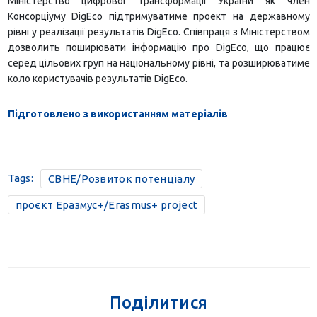
Міністерство цифрової трансформації України як член
Консорціуму DigEco підтримуватиме проект на державному
рівні у реалізації результатів DigEco. Співпраця з Міністерством
дозволить поширювати інформацію про DigEco, що працює
серед цільових груп на національному рівні, та розширюватиме
коло користувачів результатів DigEco.
Підготовлено з використанням матеріалів
Tags:
CBHE/Розвиток потенціалу
проєкт Еразмус+/Erasmus+ project
Поділитися