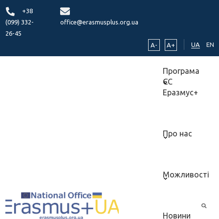
+38
(099) 332-
office@erasmusplus.org.ua
26-45
UA
EN
A-
A+
Програма
ЄС
Еразмус+
Про нас
Можливості
Новини