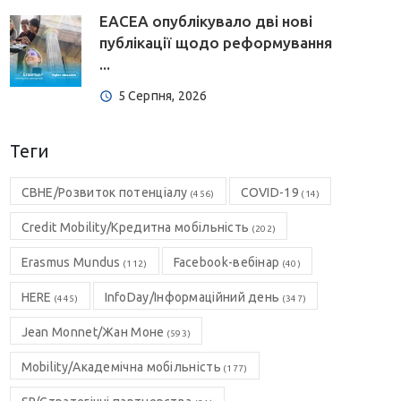
EACEA опублікувало дві нові
публікації щодо реформування
...
5 Серпня, 2026
Теги
CBHE/Розвиток потенціалу
COVID-19
(456)
(14)
Credit Mobility/Кредитна мобільність
(202)
Erasmus Mundus
Facebook-вебінар
(112)
(40)
HERE
InfoDay/Інформаційний день
(445)
(347)
Jean Monnet/Жан Моне
(593)
Mobility/Академічна мобільність
(177)