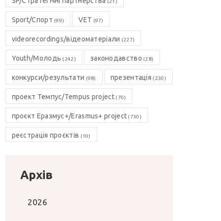
SP/Стратегічні партнерства
(21)
Sport/Спорт
VET
(99)
(97)
videorecordings/відеоматеріали
(227)
Youth/Молодь
законодавство
(242)
(28)
конкурси/результати
презентація
(98)
(230)
проект Темпус/Tempus project
(70)
проєкт Еразмус+/Erasmus+ project
(730)
реєстрація проєктів
(10)
Архів
2026