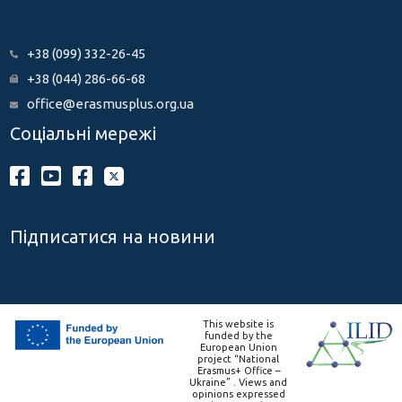
+38 (099) 332-26-45
+38 (044) 286-66-68
office@erasmusplus.org.ua
Соціальні мережі
Підписатися на новини
This website is
funded by the
European Union
project “National
Erasmus+ Office –
Ukraine” . Views and
opinions expressed