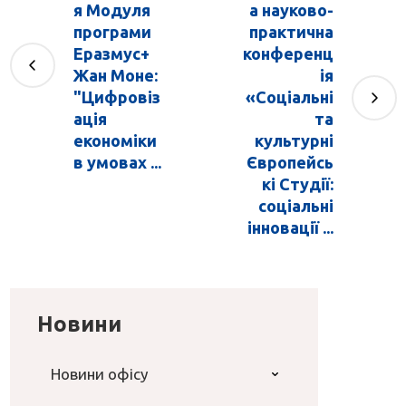
я Модуля
а науково-
програми
практична
Еразмус+
конференц
Жан Моне:
ія
"Цифровіз
«Соціальні
ація
та
економіки
культурні
в умовах ...
Європейсь
кі Студії:
соціальні
інновації ...
Новини
Новини офісу