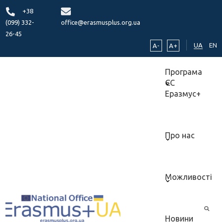
+38
(099) 332-
office@erasmusplus.org.ua
26-45
UA
EN
A-
A+
Програма
ЄС
Еразмус+
Про нас
Можливості
Новини