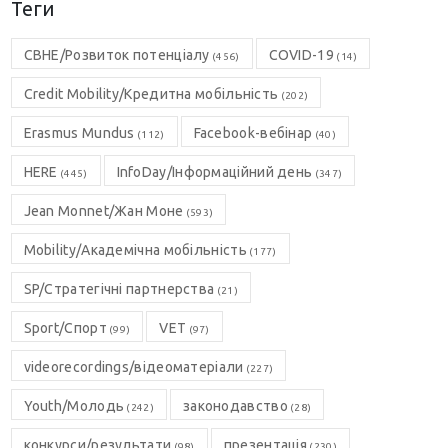
Теги
CBHE/Розвиток потенціалу
COVID-19
(456)
(14)
Credit Mobility/Кредитна мобільність
(202)
Erasmus Mundus
Facebook-вебінар
(112)
(40)
HERE
InfoDay/Інформаційний день
(445)
(347)
Jean Monnet/Жан Моне
(593)
Mobility/Академічна мобільність
(177)
SP/Стратегічні партнерства
(21)
Sport/Спорт
VET
(99)
(97)
videorecordings/відеоматеріали
(227)
Youth/Молодь
законодавство
(242)
(28)
конкурси/результати
презентація
(98)
(230)