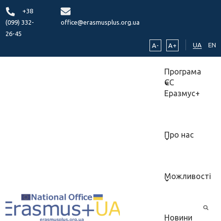
+38
(099) 332-
office@erasmusplus.org.ua
26-45
UA
EN
A-
A+
Програма
ЄС
Еразмус+
Про нас
Можливості
Новини