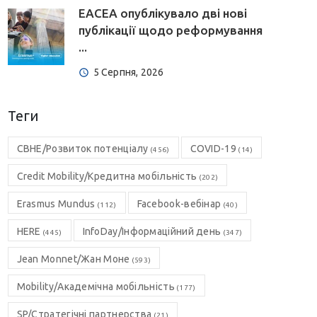
EACEA опублікувало дві нові
публікації щодо реформування
...
5 Серпня, 2026
Теги
CBHE/Розвиток потенціалу
COVID-19
(456)
(14)
Credit Mobility/Кредитна мобільність
(202)
Erasmus Mundus
Facebook-вебінар
(112)
(40)
HERE
InfoDay/Інформаційний день
(445)
(347)
Jean Monnet/Жан Моне
(593)
Mobility/Академічна мобільність
(177)
SP/Стратегічні партнерства
(21)