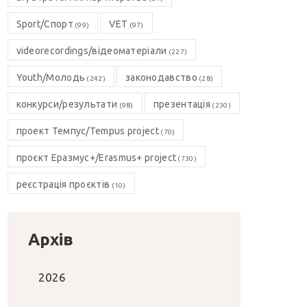
Sport/Спорт
VET
(99)
(97)
videorecordings/відеоматеріали
(227)
Youth/Молодь
законодавство
(242)
(28)
конкурси/результати
презентація
(98)
(230)
проект Темпус/Tempus project
(70)
проєкт Еразмус+/Erasmus+ project
(730)
реєстрація проєктів
(10)
Архів
2026