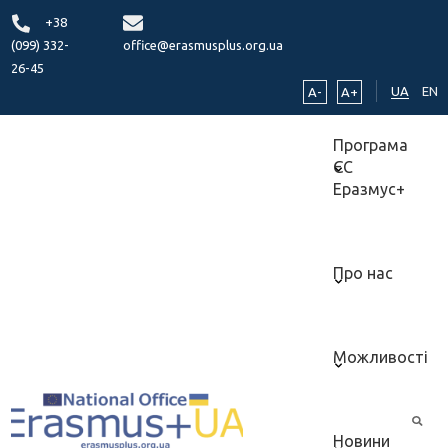
+38
(099) 332-
office@erasmusplus.org.ua
26-45
UA
EN
A-
A+
Програма
ЄС
Еразмус+
Про нас
Можливості
Новини