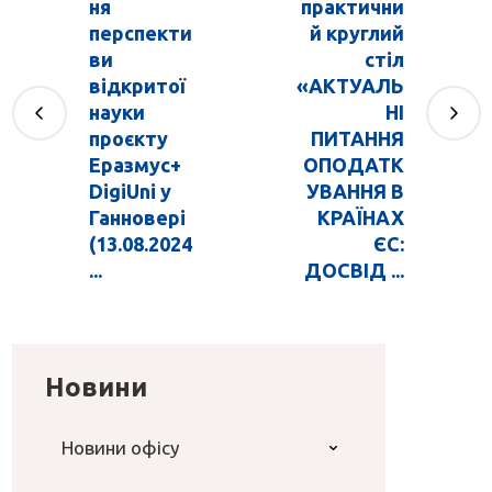
ня
практични
перспекти
й круглий
ви
стіл
відкритої
«АКТУАЛЬ
науки
НІ
проєкту
ПИТАННЯ
Еразмус+
ОПОДАТК
DigiUni у
УВАННЯ В
Ганновері
КРАЇНАХ
(13.08.2024
ЄС:
...
ДОСВІД ...
Новини
Новини офісу