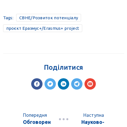
Tags:
CBHE/Розвиток потенціалу
проєкт Еразмус+/Erasmus+ project
Поділитися
Попередня
Наступна
Обговорен
Науково-