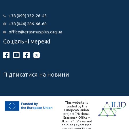
+38 (099) 332-26-45
+38 (044) 286-66-68
office@erasmusplus.org.ua
Соціальні мережі
Підписатися на новини
This website is
funded by the
European Union
project “National
Erasmus+ Office –
Ukraine” . Views and
opinions expressed
are however those